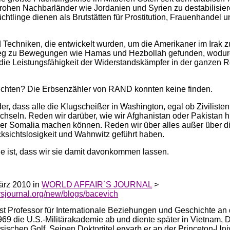
rohen Nachbarländer wie Jordanien und Syrien zu destabilisier
üchtlinge dienen als Brutstätten für Prostitution, Frauenhandel u
d Techniken, die entwickelt wurden, um die Amerikaner im Irak 
eg zu Bewegungen wie Hamas und Hezbollah gefunden, wodurc
k die Leistungsfähigkeit der Widerstandskämpfer in der ganzen R
ichten? Die Erbsenzähler von RAND konnten keine finden.
er, dass alle die Klugscheißer in Washington, egal ob Ziviliste
seln. Reden wir darüber, wie wir Afghanistan oder Pakistan h
der Somalia machen können. Reden wir über alles außer über d
ksichtslosigkeit und Wahnwitz geführt haben.
e ist, dass wir sie damit davonkommen lassen.
ärz 2010 in
WORLD AFFAIR´S JOURNAL
>
irsjournal.org/new/blogs/bacevich
st Professor für Internationale Beziehungen und Geschichte an 
969 die U.S.-Militärakademie ab und diente später in Vietnam, 
ischen Golf. Seinen Doktortitel erwarb er an der Princeton-Univ