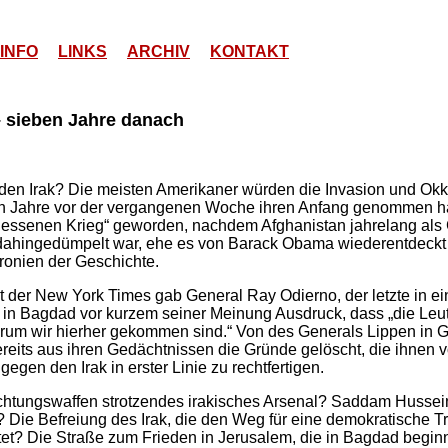
INFO
LINKS
ARCHIV
KONTAKT
– sieben Jahre danach
 den Irak? Die meisten Amerikaner würden die Invasion und Okk
en Jahre vor der vergangenen Woche ihren Anfang genommen hab
essenen Krieg“ geworden, nachdem Afghanistan jahrelang als
 dahingedümpelt war, ehe es von Barack Obama wiederentdeckt
Ironien der Geschichte.
it der New York Times gab General Ray Odierno, der letzte in e
n Bagdad vor kurzem seiner Meinung Ausdruck, dass „die Leu
m wir hierher gekommen sind.“ Von des Generals Lippen in Go
eits aus ihren Gedächtnissen die Gründe gelöscht, die ihnen 
egen den Irak in erster Linie zu rechtfertigen.
chtungswaffen strotzendes irakisches Arsenal? Saddam Husse
n? Die Befreiung des Irak, die den Weg für eine demokratische T
itet? Die Straße zum Frieden in Jerusalem, die in Bagdad begin