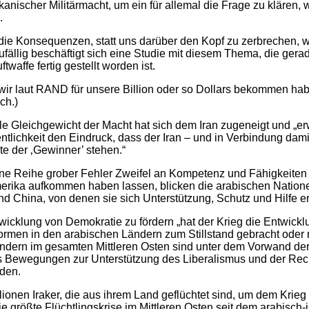
nischer Militärmacht, um ein für allemal die Frage zu klären, 
.
die Konsequenzen, statt uns darüber den Kopf zu zerbrechen, w
Zufällig beschäftigt sich eine Studie mit diesem Thema, die ge
ftwaffe fertig gestellt worden ist.
 wir laut RAND für unsere Billion oder so Dollars bekommen hab
ch.)
le Gleichgewicht der Macht hat sich dem Iran zugeneigt und „er
ntlichkeit den Eindruck, dass der Iran – und in Verbindung dami
ite der ‚Gewinner’ stehen.“
ne Reihe grober Fehler Zweifel an Kompetenz und Fähigkeiten 
erika aufkommen haben lassen, blicken die arabischen Nati
d China, von denen sie sich Unterstützung, Schutz und Hilfe e
ntwicklung von Demokratie zu fördern „hat der Krieg die Entwick
formen in den arabischen Ländern zum Stillstand gebracht oder
ändern im gesamten Mittleren Osten sind unter dem Vorwand d
s Bewegungen zur Unterstützung des Liberalismus und der Recht
rden.
llionen Iraker, die aus ihrem Land geflüchtet sind, um dem Kri
e größte Flüchtlingskrise im Mittleren Osten seit dem arabisch-