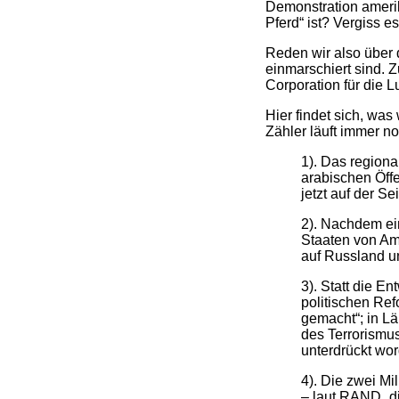
Demonstration amerika
Pferd“ ist? Vergiss es
Reden wir also über 
einmarschiert sind. 
Corporation für die Lu
Hier findet sich, was
Zähler läuft immer no
1). Das regiona
arabischen Öffe
jetzt auf der Se
2). Nachdem ei
Staaten von Am
auf Russland un
3). Statt die E
politischen Re
gemacht“; in L
des Terrorismu
unterdrückt wo
4). Die zwei Mi
– laut RAND „di