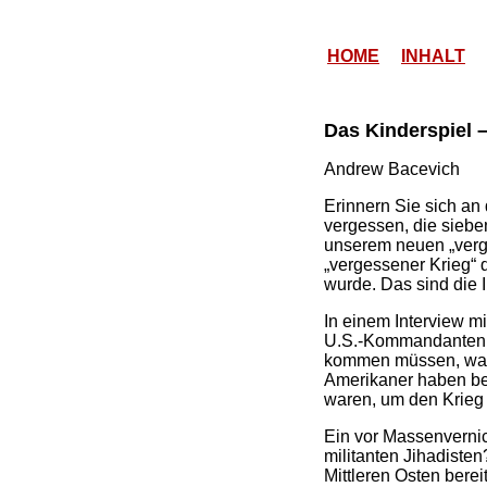
HOME
INHALT
Das Kinderspiel 
Andrew Bacevich
Erinnern Sie sich an
vergessen, die sieb
unserem neuen „verg
„vergessener Krieg“
wurde. Das sind die 
In einem Interview m
U.S.-Kommandanten i
kommen müssen, waru
Amerikaner haben ber
waren, um den Krieg g
Ein vor Massenverni
militanten Jihadiste
Mittleren Osten bere