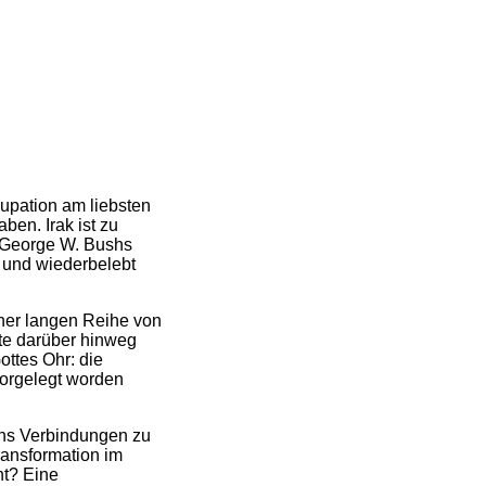
upation am liebsten
en. Irak ist zu
 George W. Bushs
 und wiederbelebt
iner langen Reihe von
te darüber hinweg
ttes Ohr: die
vorgelegt worden
ins Verbindungen zu
ransformation im
nt? Eine