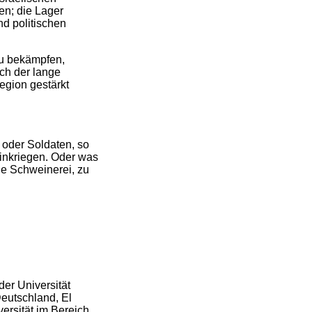
en; die Lager
nd politischen
zu bekämpfen,
h der lange
egion gestärkt
n oder Soldaten, so
inkriegen. Oder was
ie Schweinerei, zu
der Universität
Deutschland, El
ersität im Bereich