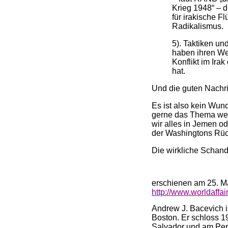
Krieg 1948“ – d
für irakische Fl
Radikalismus.
5). Taktiken un
haben ihren W
Konflikt im Ira
hat.
Und die guten Nachr
Es ist also kein Wund
gerne das Thema wech
wir alles in Jemen o
der Washingtons Rüc
Die wirkliche Schand
erschienen am 25. M
http://www.worldaffa
Andrew J. Bacevich i
Boston. Er schloss 1
Salvador und am Pers