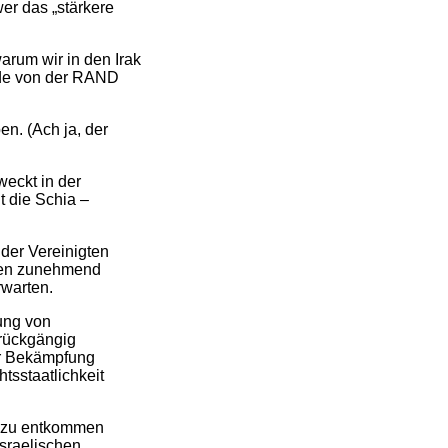
wer das „stärkere
arum wir in den Irak
rade von der RAND
en. (Ach ja, der
weckt in der
t die Schia –
der Vereinigten
onen zunehmend
rwarten.
lung von
 rückgängig
er Bekämpfung
sstaatlichkeit
eg zu entkommen
israelischen