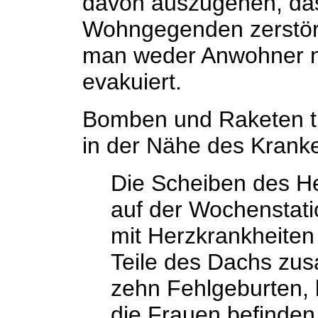
davon auszugehen, da
Wohngegenden zerstört
man weder Anwohner n
evakuiert.
Bomben und Raketen t
in der Nähe des Krank
Die Scheiben des H
auf der Wochenstat
mit Herzkrankheite
Teile des Dachs zu
zehn Fehlgeburten, 
die Frauen befinden 