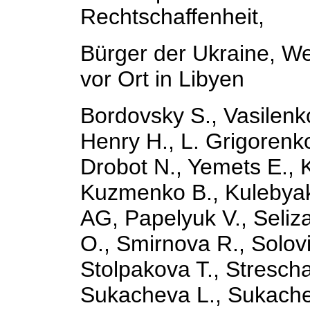
Rechtschaffenheit,
Bürger der Ukraine, W
vor Ort in Libyen
Bordovsky S., Vasilenko
Henry H., L. Grigorenk
Drobot N., Yemets E., K
Kuzmenko B., Kulebyaki
AG, Papelyuk V., Seliza
O., Smirnova R., Solov
Stolpakova T., Strescha
Sukacheva L., Sukachev