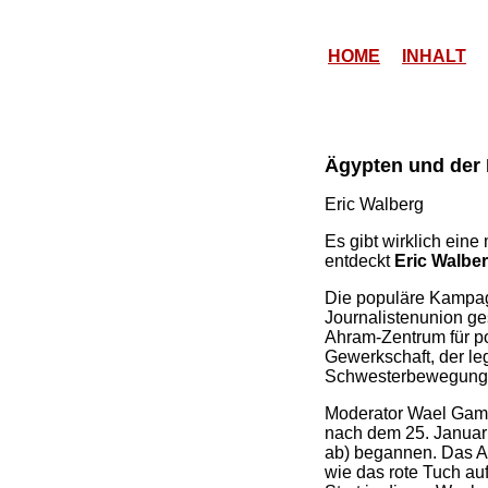
HOME
INHALT
Ägypten und der 
Eric Walberg
Es gibt wirklich eine
entdeckt
Eric Walbe
Die populäre Kampag
Journalistenunion ge
Ahram-Zentrum für po
Gewerkschaft, der le
Schwesterbewegung D
Moderator Wael Gamal
nach dem 25. Januar
ab) begannen. Das An
wie das rote Tuch auf