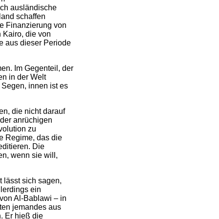
rch ausländische
land schaffen
die Finanzierung von
 Kairo, die von
te aus dieser Periode
en. Im Gegenteil, der
n in der Welt
 Segen, innen ist es
n, die nicht darauf
 der anrüchigen
olution zu
lte Regime, das die
ditieren. Die
n, wenn sie will,
 lässt sich sagen,
lerdings ein
von Al-Bablawi – in
lten jemandes aus
. Er hieß die