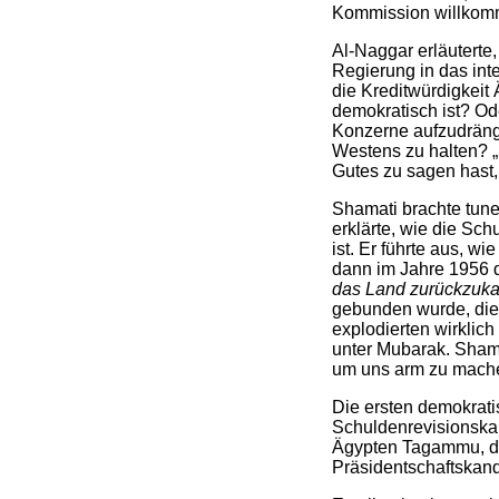
Kommission willkomme
Al-Naggar erläuterte
Regierung in das int
die Kreditwürdigkeit
demokratisch ist? Od
Konzerne aufzudränge
Westens zu halten? „
Gutes zu sagen hast,
Shamati brachte tune
erklärte, wie die Sc
ist. Er führte aus, w
dann im Jahre 1956 
das Land zurückzuka
gebunden wurde, die
explodierten wirklich
unter Mubarak. Shama
um uns arm zu machen
Die ersten demokrati
Schuldenrevisionskam
Ägypten Tagammu, d
Präsidentschaftskan