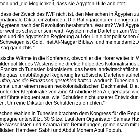
n und „die Möglichkeit, dass sie Ägypten Hilfe anbietet“.
, dass der Zweck des IWF nicht ist, den Menschen in Ägypten zu
ernationale Diktat einzubinden. Die Ratingagenturen gehören z
 Ägyptens nach der Revolution herabstufen. Warum? Weil Ägyp
er weil es schwerer sein wird, Ägypten mehr Darlehen zum Woh
n und die ägyptische Regierung auf der Linie der politischen
Schweigen ist Gold,“ riet Al-Naggar Biblawi und meinte damit: 
 sag gar nichts.“
sische Wärme in die Konferenz, obwohl er die Hörer weiter in Wu
huldenpolitik des Westens eine direkte Folge des Kolonialismus 
ie Frankreich Tunesien kolonisierte, das beste landwirtschaftlich
die quasi unabhängige Regierung französische Darlehen aufn
ufen, das die Franzosen gestohlen hatten
, wodurch Tunesien a
smal unter einem neuen neokolonialistischen Deckmantel. Die
 unter der Kleptokratie von Zine Al-Abidine Ben Ali, genauso wi
ti führte eloquent aus, wie “Schulden nicht unserer Entwicklu
. Um eine Diktatur der Schulden zu errichten.“
schen Wahlen in Tunesien brachten dem Kongress für die Repub
pagne unterstützt, 30 Sitze. Laut dem Organisator Salmaa Hus
ie Nasseristen und Karama ihre Bemühungen, gemeinsam mit 
didaten Hamdeen Sabhi und Abdul Monem Abul Fotouh.