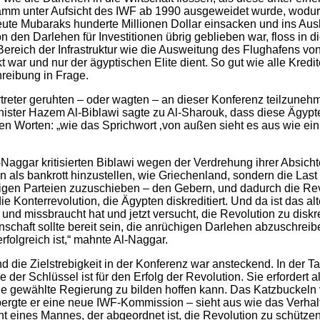
ramm unter Aufsicht des IWF ab 1990 ausgeweidet wurde, wodu
ute Mubaraks hunderte Millionen Dollar einsacken und ins Aus
 den Darlehen für Investitionen übrig geblieben war, floss in 
Bereich der Infrastruktur wie die Ausweitung des Flughafens von
t war und nur der ägyptischen Elite dient. So gut wie alle Kredi
reibung in Frage.
reter geruhten – oder wagten – an dieser Konferenz teilzunehm
ister Hazem Al-Biblawi sagte zu Al-Sharouk, dass diese Ägypte
den Worten: „wie das Sprichwort ‚von außen sieht es aus wie ein
Naggar kritisierten Biblawi wegen der Verdrehung ihrer Absichte
n als bankrott hinzustellen, wie Griechenland, sondern die Last
igen Parteien zuzuschieben – den Gebern, und dadurch die Rev
 die Konterrevolution, die Ägypten diskreditiert. Und da ist das a
d missbraucht hat und jetzt versucht, die Revolution zu diskre
schaft sollte bereit sein, die anrüchigen Darlehen abzuschreibe
rfolgreich ist,“ mahnte Al-Naggar.
die Zielstrebigkeit in der Konferenz war ansteckend. In der Tat
er Schlüssel ist für den Erfolg der Revolution. Sie erfordert al
ne gewählte Regierung zu bilden hoffen kann. Das Katzbuckeln 
ergte er eine neue IWF-Kommission – sieht aus wie das Verha
ht eines Mannes, der abgeordnet ist, die Revolution zu schützen