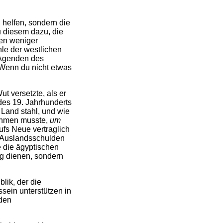
 helfen, sondern die
u diesem dazu, die
ten weniger
le der westlichen
 Agenden des
„Wenn du nicht etwas
t versetzte, als er
des 19. Jahrhunderts
e Land stahl, und wie
ehmen musste,
um
ufs Neue vertraglich
 Auslandsschulden
e die ägyptischen
ng dienen, sondern
lik, der die
sein unterstützen in
den