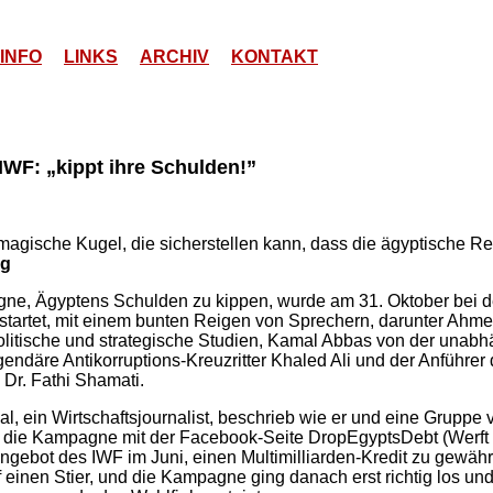
INFO
LINKS
ARCHIV
KONTAKT
IWF: „kippt ihre Schulden!”
 magische Kugel, die sicherstellen kann, dass die ägyptische Rev
rg
ne, Ägyptens Schulden zu kippen, wurde am 31. Oktober bei d
startet, mit einem bunten Reigen von Sprechern, darunter Ahm
litische und strategische Studien, Kamal Abbas von der unab
gendäre Antikorruptions-Kreuzritter Khaled Ali und der Anführer
r. Fathi Shamati.
, ein Wirtschaftsjournalist, beschrieb wie er und eine Gruppe
 die Kampagne mit der Facebook-Seite DropEgyptsDebt (Werft
gebot des IWF im Juni, einen Multimilliarden-Kredit zu gewähr
 einen Stier, und die Kampagne ging danach erst richtig los und