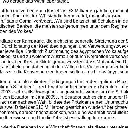
, wo gerade das Wahlfieber steigt.
lden nur zu bedienen kostet fast $3 Milliarden jährlich, mehr al
onen, über die der IWF ständig herumredet, mehr als unsere
“ sagte Gamal verärgert. „Wir sind belastet mit Schulden in d
ändischen Banken, die meisten aufgenommen unter dem Regime
zen des Volkes.“
undlage der Kampagne, die nicht eine generelle Streichung der S
 Durchforstung der Kreditbedingungen und Verwendungszwec
der jeweilige Kredit mit Zustimmung des ägyptischen Volks au
Volkes ist und zu welchem Ausmaß er durch Korruption verschw
sländischen Kreditinstitute genau wussten, dass Mubarak ein Dik
anstaltete und daher nicht den Willen des Volkes repräsentierte
dass sie die Konsequenzen tragen sollten – nicht das ägyptisch
nternational akzeptierten Bedingungen hinter der legitimen Pra
gitimen Schulden” – rechtswidrig aufgenommenen Krediten – die
2003 - sehr stillschweigend - angewendet wurde, um die Schuld
d von Ecuador im Jahr 2009. „In Ecuador gab es eine unserer R
nach der nächsten Wahl bildete der Präsident einen Untersuc
s zwei Drittel der $13 Milliarden gestrichen wurden,“ berichtet
nehmern, darüber nachzudenken, was eine wahrhaft revolution
ndheitswesen und für die Arbeitsbeschaffung tun könnte.
 wie die Darlehen in die Wirtschaft flossen, als diese unter ein