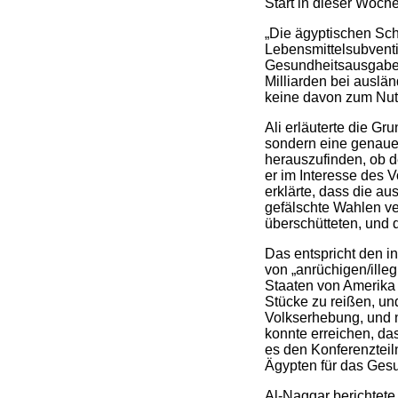
Start in dieser Woche
„Die ägyptischen Schu
Lebensmittelsubventi
Gesundheitsausgaben,
Milliarden bei ausl
keine davon zum Nut
Ali erläuterte die Gr
sondern eine genaue
herauszufinden, ob 
er im Interesse des 
erklärte, dass die au
gefälschte Wahlen ver
überschütteten, und 
Das entspricht den i
von „anrüchigen/ille
Staaten von Amerika 
Stücke zu reißen, un
Volkserhebung, und 
konnte erreichen, das
es den Konferenzteil
Ägypten für das Gesu
Al-Naggar berichtete,