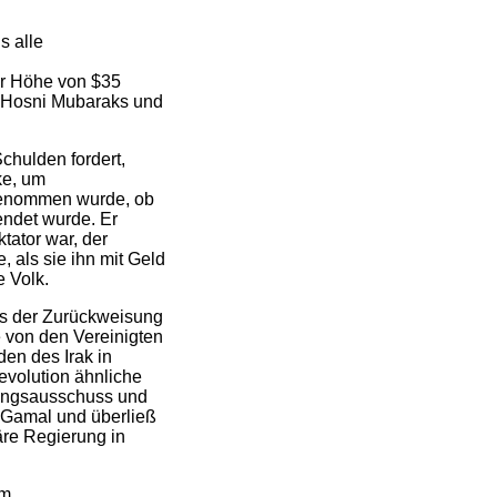
s alle
er Höhe von $35
 Hosni Mubaraks und
chulden fordert,
ke, um
fgenommen wurde, ob
endet wurde. Er
tator war, der
, als sie ihn mit Geld
e Volk.
xis der Zurückweisung
 von den Vereinigten
en des Irak in
evolution ähnliche
hungsausschuss und
e Gamal und überließ
äre Regierung in
em