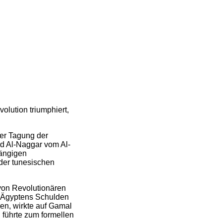
olution triumphiert,
er Tagung der
ed Al-Naggar vom Al-
hängigen
 der tunesischen
 von Revolutionären
 Ägyptens Schulden
en, wirkte auf Gamal
 führte zum formellen