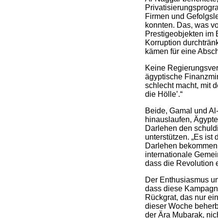
Privatisierungsprog
Firmen und Gefolgsle
konnten. Das, was von
Prestigeobjekten im 
Korruption durchtränk
kämen für eine Absch
Keine Regierungsvert
ägyptische Finanzmin
schlecht macht, mit 
die Hölle’.“
Beide, Gamal und Al-
hinauslaufen, Ägypte
Darlehen den schuld
unterstützen. „Es ist
Darlehen bekommen un
internationale Gemein
dass die Revolution e
Der Enthusiasmus und 
dass diese Kampagne d
Rückgrat, das nur ei
dieser Woche beherb
der Ära Mubarak, nic