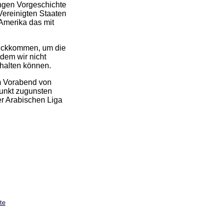
angen Vorgeschichte
Vereinigten Staaten
 Amerika das mit
urückkommen, um die
 dem wir nicht
nhalten können.
m Vorabend von
unkt zugunsten
r Arabischen Liga
te