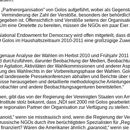
„Partnerorganisation” von Golos aufgeführt, wobei als Gegenst
 Verminderung der Zahl der Verstöße, besonders der behördlic
eben ist. Offensichtlich sind Verstöße seitens der Organisatio
 Um eine Omelette zu bereiten, müssen die NGOs ein paar Eier
National Endowment for Democracy wird offen mitgeteilt, dass d
Golos im Haushaltszeitraum 2010-2011 eine großzügige Zuwe
genaue Analyse der Wahlen im Herbst 2010 und Frühjahr 2011 
 durchzuführen, darunter Beobachtung der Medien, Beobacht
her Agitation, Aktivitäten der Wahlkommissionen und anderer As
g des Wahlrechts in der Vorbereitungsphase der Wahlen. Gol
nd landesweite Pressekonferenzen abhalten und Berichte über 
isse herausgeben und detaillierte methodologische Anleitungen
obachter und andere Beobachtungsagenturen bereitstellen.“
en, gibt das von der Regierung der Vereinigten Staaten von Ame
nstitute stolz bekannt, dass „NDI seit 2000 mit Golos gearbeitet
e regionalen Partner der Organisation zur Verfügung zu stellen.
anoid,“ wenn sie misstrauisch sind, wenn die Regierung der Ve
russische NGOs durch ihre berüchtigtsten Spezialisten für „R
 finanziert? Wären die Amerikaner ähnlich „paranoid,“ wenn si