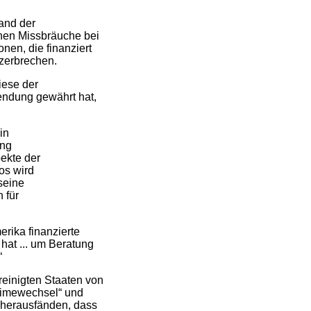
and der
hen Missbräuche bei
nen, die finanziert
 zerbrechen.
iese der
ndung gewährt hat,
in
ung
pekte der
os wird
seine
 für
rika finanzierte
 hat ... um Beratung
“
reinigten Staaten von
egimewechsel“ und
e herausfänden, dass