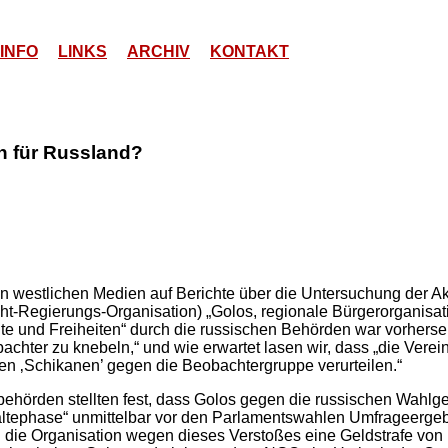
INFO
LINKS
ARCHIV
KONTAKT
n für Russland?
n westlichen Medien auf Berichte über die Untersuchung der Akt
t-Regierungs-Organisation) „Golos, regionale Bürgerorganisati
e und Freiheiten“ durch die russischen Behörden war vorherse
achter zu knebeln,“ und wie erwartet lasen wir, dass „die Verei
en ‚Schikanen’ gegen die Beobachtergruppe verurteilen.“
ehörden stellten fest, dass Golos gegen die russischen Wahlge
lhaltephase“ unmittelbar vor den Parlamentswahlen Umfrageergebn
die Organisation wegen dieses Verstoßes eine Geldstrafe von 