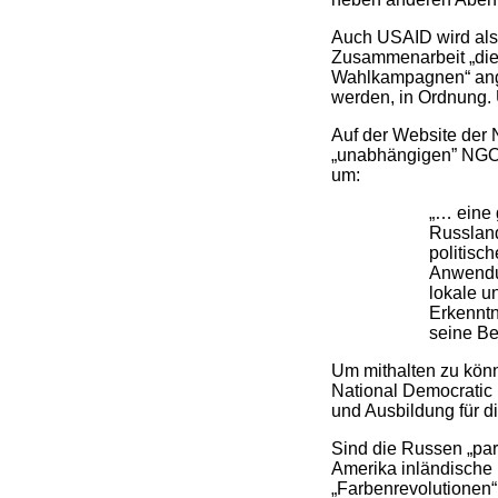
Auch USAID wird als 
Zusammenarbeit „die
Wahlkampagnen“ angeg
werden, in Ordnung.
Auf der Website der 
„unabhängigen” NGO 
um:
„… eine 
Russland
politisc
Anwendun
lokale u
Erkenntn
seine Be
Um mithalten zu könn
National Democratic I
und Ausbildung für di
Sind die Russen „par
Amerika inländische 
„Farbenrevolutionen“