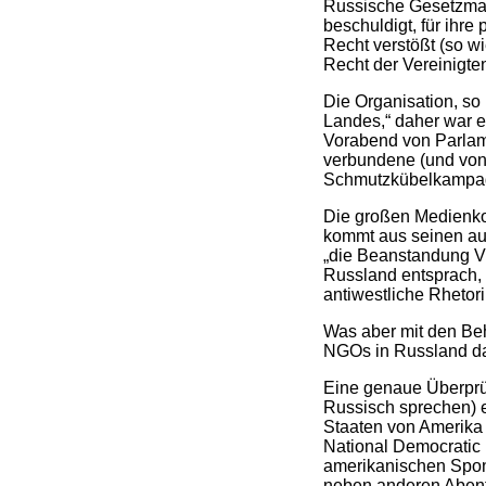
Russische Gesetzmac
beschuldigt, für ihre
Recht verstößt (so w
Recht der Vereinigte
Die Organisation, so
Landes,“ daher war e
Vorabend von Parlam
verbundene (und von 
Schmutzkübelkampa
Die großen Medienkon
kommt aus seinen aut
„die Beanstandung Vl
Russland entsprach, i
antiwestliche Rhetor
Was aber mit den Be
NGOs in Russland dab
Eine genaue Überprüf
Russisch sprechen) e
Staaten von Amerika
National Democratic I
amerikanischen Spons
neben anderen Abe