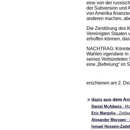
eine von der russisc
der Subversion und A
von Amerika finanzie
anderen machen, abe
Die Zerstörung des K
Vereinigten Staaten 
erhoffen können, das
NACHTRAG: Könnte di
Wahlen irgendwie in
seines Verbündeten 
eine „Befreiung“ im S
erschienen am 2. De
>
dazu aus dem Ar
Daniel McAdams
- Mo
Eric Margolis
- Zeitb
Alexander Mezyaev
- 
Ismael Hossein-Zade