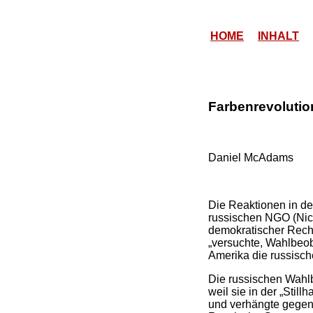
HOME
INHALT
Farbenrevolutio
Daniel McAdams
Die Reaktionen in de
russischen NGO (Nich
demokratischer Recht
„versuchte, Wahlbeob
Amerika die russisch
Die russischen Wahlb
weil sie in der „Stil
und verhängte gegen 