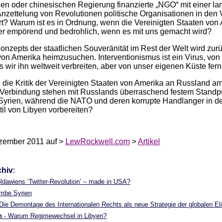
hen oder chinesischen Regierung finanzierte „NGO“ mit einer l
nzettelung von Revolutionen politische Organisationen in den 
rt? Warum ist es in Ordnung, wenn die Vereinigten Staaten von
r empörend und bedrohlich, wenn es mit uns gemacht wird?
onzepts der staatlichen Souveränität im Rest der Welt wird z
von Amerika heimzusuchen. Interventionismus ist ein Virus, von
s wir ihn weltweit verbreiten, aber von unser eigenen Küste fer
e Kritik der Vereinigten Staaten von Amerika an Russland a
 Verbindung stehen mit Russlands überraschend festem Standp
Syrien, während die NATO und deren korrupte Handlanger in de
til von Libyen vorbereiten?
zember 2011 auf >
LewRockwell.com
>
Artikel
chiv
:
ldawiens ‘Twitter-Revolution’ – made in USA?
ombe Syrien
Die Demontage des Internationalen Rechts als neue Strategie der globalen Eli
h
- Warum Regimewechsel in Libyen?