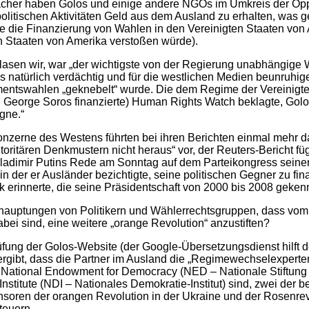
her haben Golos und einige andere NGOs im Umkreis der Opp
 politischen Aktivitäten Geld aus dem Ausland zu erhalten, was 
ie die Finanzierung von Wahlen in den Vereinigten Staaten vo
n Staaten von Amerika verstoßen würde).
 lasen wir, war „der wichtigste von der Regierung unabhängige
s natürlich verdächtig und für die westlichen Medien beunruhi
entswahlen „geknebelt“ wurde. Die dem Regime der Vereinigten
George Soros finanzierte) Human Rights Watch beklagte, Golos
gne.“
zerne des Westens führten bei ihren Berichten einmal mehr d
oritären Denkmustern nicht heraus“ vor, der Reuters-Bericht fü
adimir Putins Rede am Sonntag auf dem Parteikongress seiner 
n der er Ausländer bezichtigte, seine politischen Gegner zu fin
ik erinnerte, die seine Präsidentschaft von 2000 bis 2008 geken
hauptungen von Politikern und Wählerrechtsgruppen, dass vom 
ei sind, eine weitere „orange Revolution“ anzustiften?
ung der Golos-Website (der Google-Übersetzungsdienst hilft d
rgibt, dass die Partner im Ausland die „Regimewechselexperten
 National Endowment for Democracy (NED – Nationale Stiftung 
nstitute (NDI – Nationales Demokratie-Institut) sind, zwei der 
oren der orangen Revolution in der Ukraine und der Rosenrevo
nteuern.