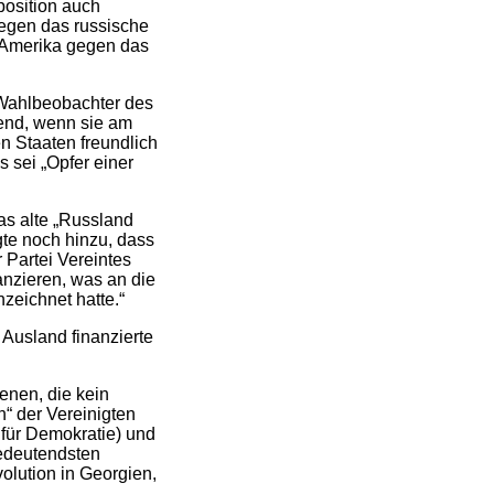
osition auch
gegen das russische
n Amerika gegen das
 Wahlbeobachter des
gend, wenn sie am
 Staaten freundlich
 sei „Opfer einer
as alte „Russland
gte noch hinzu, dass
Partei Vereintes
anzieren, was an die
nzeichnet hatte.“
Ausland finanzierte
enen, die kein
“ der Vereinigten
für Demokratie) und
bedeutendsten
lution in Georgien,