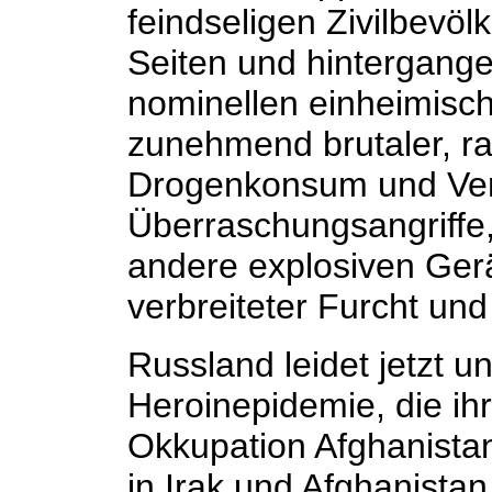
feindseligen Zivilbevöl
Seiten und hintergange
nominellen einheimisc
zunehmend brutaler, rac
Drogenkonsum und Ver
Überraschungsangriffe,
andere explosiven Gerä
verbreiteter Furcht un
Russland leidet jetzt un
Heroinepidemie, die ih
Okkupation Afghanistan
in Irak und Afghanistan