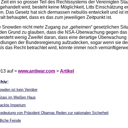
Zeit ein so grosser Teil des Rechtssystems der Vereinigten Sta
ehandelt wird, besteht keine Möglichkeit, Litts Einschätzung e
ten. Das Gesetz hat sich dermassen nebulös entwickelt und ist 
lt behauptet, dass es das zum jeweiligen Zeitpunkt ist.
e Snowden nicht mehr Zugang zur „geheimen“ gesetzlichen Sit
jeden Grund zu glauben, dass die NSA-Überwachung gegen das 
esteht wenig Zweifel daran, dass eine derartige Überwachung e
ndlungen der Bundesregierung aufzudecken, sogar wenn sie d
ls das Recht betrachtet wird, könnte immer noch vernünftigerwe
013 auf >
www.antiwar.com
>
Artikel
hiv:
owden ist kein Verräter
 Stasi im Weißen Haus
nackte Imperium
 Bedeutung von Präsident Obamas Reden zur nationalen Sicherheit
dliche Feinde