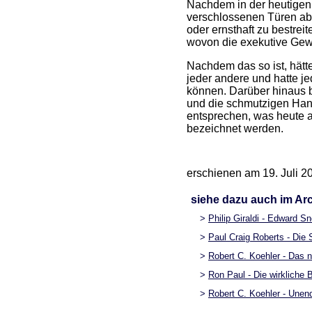
Nachdem in der heutigen 
verschlossenen Türen abg
oder ernsthaft zu bestrei
wovon die exekutive Gewa
Nachdem das so ist, hätt
jeder andere und hatte 
können. Darüber hinaus b
und die schmutzigen Ha
entsprechen, was heute a
bezeichnet werden.
erschienen am 19. Juli 2
siehe dazu auch im Arc
>
Philip Giraldi - Edward Sn
>
Paul Craig Roberts - Die
>
Robert C. Koehler - Das 
>
Ron Paul - Die wirkliche
>
Robert C. Koehler - Unen