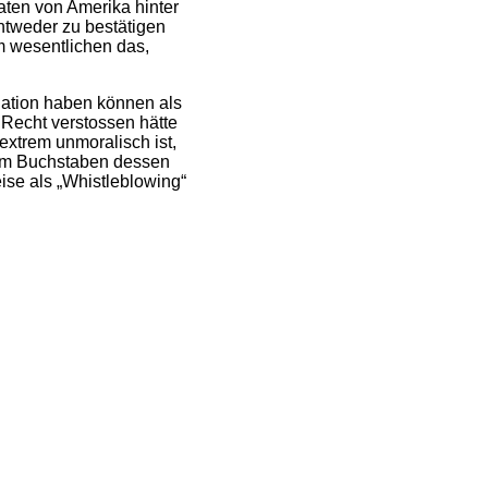
aten von Amerika hinter
ntweder zu bestätigen
im wesentlichen das,
uation haben können als
Recht verstossen hätte
xtrem unmoralisch ist,
em Buchstaben dessen
ise als „Whistleblowing“