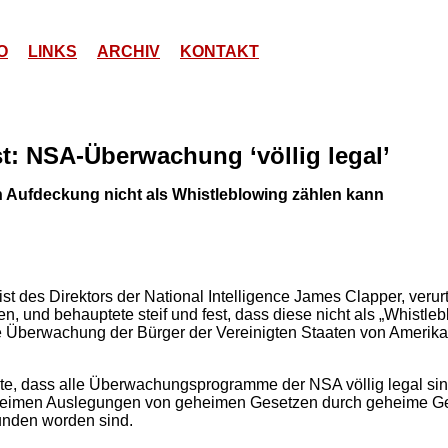
O
LINKS
ARCHIV
KONTAKT
t: NSA-Überwachung ‘völlig legal’
en Aufdeckung nicht als Whistleblowing zählen kann
urist des Direktors der National Intelligence James Clapper, ver
n, und behauptete steif und fest, dass diese nicht als „Whistle
e Überwachung der Bürger der Vereinigten Staaten von Amerika
ptete, dass alle Überwachungsprogramme der NSA völlig legal si
eimen Auslegungen von geheimen Gesetzen durch geheime Ger
unden worden sind.