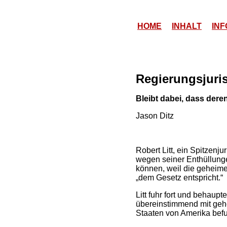
HOME
INHALT
INF
Regierungsjuris
Bleibt dabei, dass der
Jason Ditz
Robert Litt, ein Spitzenj
wegen seiner Enthüllunge
können, weil die geheim
„dem Gesetz entspricht.“
Litt fuhr fort und behau
übereinstimmend mit geh
Staaten von Amerika bef