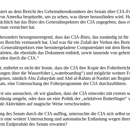
siert an dem Bericht des Geheimdienstkomitees des Senats über CIA-Fol
von Amerika bespitzelte, um zu sehen, was dieser herausfinden wird. Heu
ächlich hat das Büro des Generalinspektors der CIA zugegeben, dass es
nats vernichtet hat.
besonders besorgniserregend, dass das CIA-Büro, das zuständig ist für
es Berichts vermasselt hat. Und was für ein Zufall der Verlust des Beri
-Generalinspektors eine heruntergeladene Computerdatei mit dem Beri
rstörten, die ebenfalls das Dokument enthielt, sowie tausende von gehe
oden durch die CIA.“
 entbehrt es nicht der Ironie, dass die CIA ihre Kopie des Folterbericht
nungen über die Wasserfolter („waterboarding“) und mögliche weitere 
genen, nämlich Abu Zubaydah und Abd al-Rahim al-Nashiri am Beginn
ats, eine Untersuchung der Folterprogramme der CIA durchzuführen.
 wir uns aussuchen, ob wir glauben, dass die CIA entweder mit extrem 
ässig umgeht, oder dass sie eine Politik der „selektiven Butterfinger“ ve
gale Aktivitäten auf magische Weise verschwinden.
ng des Senats durch die CIA aufflog, untersuchte die CIA sich selbst un
ir eine weitere Untersuchung und automatische Entlastung wegen ihres 
em Endprodukt des Senats erwarten?