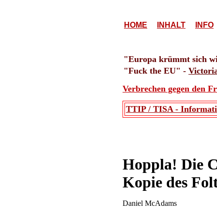
HOME
INHALT
INFO
"Europa krümmt sich wie
"Fuck the EU" -
Victori
Verbrechen gegen den F
TTIP / TISA - Informati
Hoppla! Die CI
Kopie des Folt
Daniel McAdams