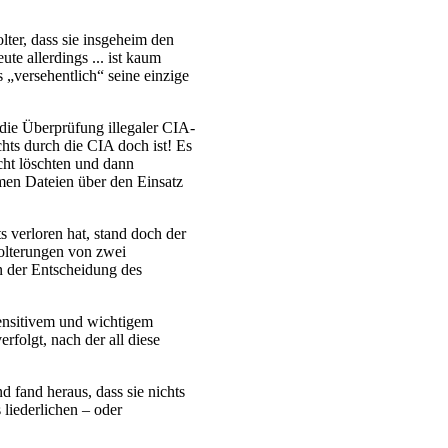
ter, dass sie insgeheim den
te allerdings ... ist kaum
 „versehentlich“ seine einzige
 die Überprüfung illegaler CIA-
chts durch die CIA doch ist! Es
cht löschten und dann
imen Dateien über den Einsatz
s verloren hat, stand doch der
Folterungen von zwei
 der Entscheidung des
sensitivem und wichtigem
rfolgt, nach der all diese
d fand heraus, dass sie nichts
liederlichen – oder