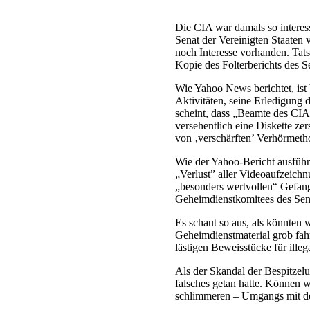
Die CIA war damals so interes
Senat der Vereinigten Staaten 
noch Interesse vorhanden. Tats
Kopie des Folterberichts des Se
Wie Yahoo News berichtet, ist 
Aktivitäten, seine Erledigung d
scheint, dass „Beamte des CIA
versehentlich eine Diskette ze
von ‚verschärften’ Verhörmeth
Wie der Yahoo-Bericht ausführt,
„Verlust” aller Videoaufzeich
„besonders wertvollen“ Gefan
Geheimdienstkomitees des Sen
Es schaut so aus, als könnten
Geheimdienstmaterial grob fahrl
lästigen Beweisstücke für ille
Als der Skandal der Bespitzelu
falsches getan hatte. Können w
schlimmeren – Umgangs mit d