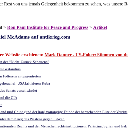
er Rest von uns jemals Gelegenheit bekommen zu sehen, was unsere 
uf >
Ron Paul Institute for Peace and Progress
>
Artikel
niel McAdams auf antikrieg.com
ser Website erschienen:
Mark Danner - US-Folter: Stimmen von d
en des “Nicht-Zurück-Schauens”
es Geständnis
 Folterern entgegentreten
geheuchel: USA kritisieren Kuba
t des Senats verschwindet
 und die CIA
at
and und China (und der Iran) vorrangige Feinde der herrschenden Elite der Verein
inter dem Krieg des Westens gegen Libyen
rnationalen Rechts und der Menschenrechtsinstitutionen: Palästina, Syrien und Irak