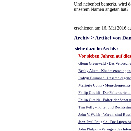
Und nebenbei bemerkt, wird d
unserem Namen angetan hat?
erschienen am 16. Mai 2016 a
Archiv > Artikel von Da
siehe dazu im Archiv:
Vor sieben Jahren auf die
Glenn Greenwald - Das Verbrech
Becky Akers - Khadrs erzwungen
Robyn Blumner - Unseren eigenen
Marjorie Cohn - Menschenrechts
Philip Giraldi - Der Folterberich
Philip Giraldi - Folter, der Senat
Tim Kelly - Folter und Rechtssta
John V. Walsh - Warum sind Russl
Jean-Paul Pougala - Die Lügen h
John Philpot - Versagen des Inte