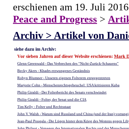
erschienen am 19. Juli 201
Peace and Progress
>
Arti
Archiv > Artikel von Dan
siehe dazu im Archiv:
Vor sieben Jahren auf dieser Website erschienen:
Mark D
Glenn Greenwald - Das Verbrechen des “Nicht-Zurück-Schauens”
Becky Akers - Khadrs erzwungenes Geständnis
Robyn Blumner - Unseren eigenen Folterern entgegentreten
Marjorie Cohn - Menschenrechtsgeheuchel: USA kritisieren Kuba
Philip Giraldi - Der Folterbericht des Senats verschwindet
Philip Giraldi - Folter, der Senat und die CIA
Tim Kelly - Folter und Rechtsstaat
John V. Walsh - Warum sind Russland und China (und der Iran) vorrangi
Jean-Paul Pougala - Die Lügen hinter dem Krieg des Westens gegen Li
John Philpot - Versagen des Internationalen Rechts und der Menschenrec