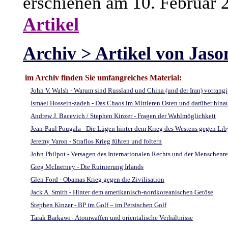
erschienen am 10. Februar 
Artikel
Archiv > Artikel von Jaso
im Archiv finden Sie umfangreiches Material:
John V. Walsh - Warum sind Russland und China (und der Iran) vorrangi
Ismael Hossein-zadeh - Das Chaos im Mittleren Osten und darüber hinau
Andrew J. Bacevich / Stephen Kinzer - Fragen der Wahlmöglichkeit
Jean-Paul Pougala - Die Lügen hinter dem Krieg des Westens gegen Li
Jeremy Varon - Straflos Krieg führen und foltern
John Philpot - Versagen des Internationalen Rechts und der Menschenrec
Greg McInerney - Die Ruinierung Irlands
Glen Ford - Obamas Krieg gegen die Zivilisation
Jack A. Smith - Hinter dem amerikanisch-nordkoreanischen Getöse
Stephen Kinzer - BP im Golf – im Persischen Golf
Tarak Barkawi - Atomwaffen und orientalische Verhältnisse