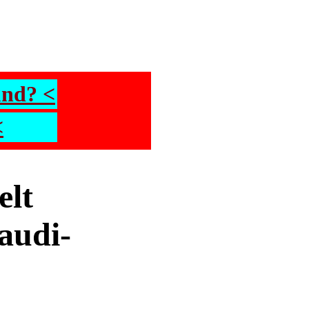
und? <
<
elt
audi-