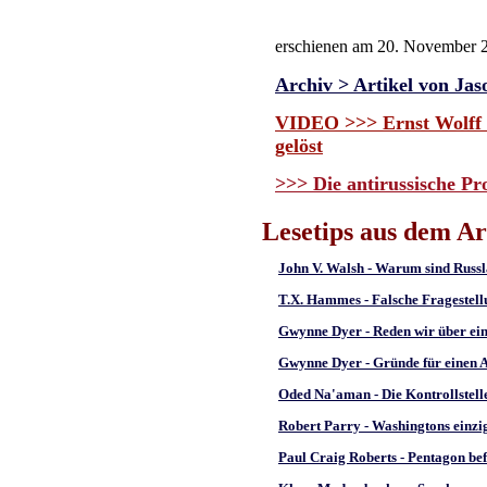
erschienen am 20. November 
Archiv > Artikel von Jas
VIDEO >>> Ernst Wolff -
gelöst
>>> Die antirussische Pr
Lesetips aus dem Ar
John V. Walsh - Warum sind Russl
T.X. Hammes - Falsche Fragestell
Gwynne Dyer - Reden wir über ein
Gwynne Dyer - Gründe für einen A
Oded Na'aman - Die Kontrollstell
Robert Parry - Washingtons einzi
Paul Craig Roberts - Pentagon befi