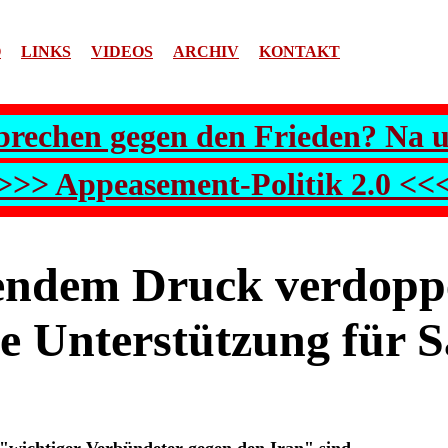
O
LINKS
VIDEOS
ARCHIV
KONTAKT
brechen gegen den Frieden? Na 
>>> Appeasement-Politik 2.0 <<
gendem Druck verdopp
e Unterstützung für S