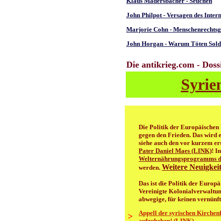
Klaus Madersbacher - Seuchen
John Philpot - Versagen des Inter
Marjorie Cohn - Menschenrechtsg
John Horgan - Warum Töten Sold
Die antikrieg.com - Doss
Syrie
Die Politik der Europäischen 
gegen den Frieden. Das wird 
siehe auch den vor kurzem e
Pater Daniel Maes (LINK)
! I
Welternährungsprogramms 
Weitere Neuigkeit
werden.
Das ist die Politik der Europ
Vereinigte Kolonialverwaltun
abwegige, für keinen vernünft
Appell der syrischen Kirchen
>
aufzuheben! (LINK)