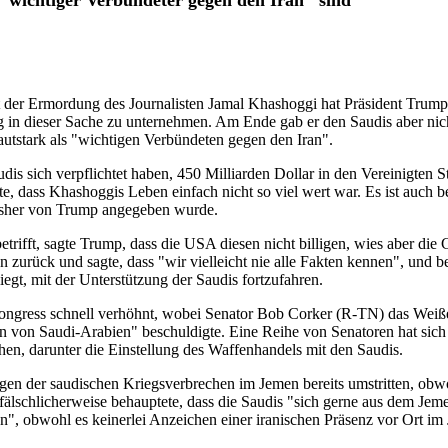
n "wichtiger Verbündeter gegen den Iran" sind
t der Ermordung des Journalisten Jamal Khashoggi hat Präsident Trump
ig in dieser Sache zu unternehmen. Am Ende gab er den Saudis aber nich
lautstark als "wichtigen Verbündeten gegen den Iran".
dis sich verpflichtet haben, 450 Milliarden Dollar in den Vereinigten 
e, dass Khashoggis Leben einfach nicht so viel wert war. Es ist auch b
 bisher von Trump angegeben wurde.
rifft, sagte Trump, dass die USA diesen nicht billigen, wies aber die
zurück und sagte, dass "wir vielleicht nie alle Fakten kennen", und be
iegt, mit der Unterstützung der Saudis fortzufahren.
ngress schnell verhöhnt, wobei Senator Bob Corker (R-TN) das Weiße
 von Saudi-Arabien" beschuldigte. Eine Reihe von Senatoren hat sich f
n, darunter die Einstellung des Waffenhandels mit den Saudis.
n der saudischen Kriegsverbrechen im Jemen bereits umstritten, obwo
 fälschlicherweise behauptete, dass die Saudis "sich gerne aus dem J
en", obwohl es keinerlei Anzeichen einer iranischen Präsenz vor Ort im