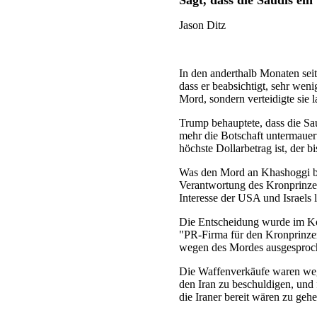
Sagt, dass die Saudis ei
Jason Ditz
In den anderthalb Monaten sei
dass er beabsichtigt, sehr wen
Mord, sondern verteidigte sie 
Trump behauptete, dass die Sau
mehr die Botschaft untermauert
höchste Dollarbetrag ist, der
Was den Mord an Khashoggi bet
Verantwortung des Kronprinzen 
Interesse der USA und Israels l
Die Entscheidung wurde im Ko
"PR-Firma für den Kronprinzen
wegen des Mordes ausgesproche
Die Waffenverkäufe waren wege
den Iran zu beschuldigen, und
die Iraner bereit wären zu geh