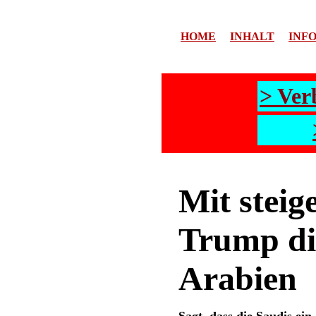
HOME
INHALT
INF
> Ver
Mit stei
Trump di
Arabien