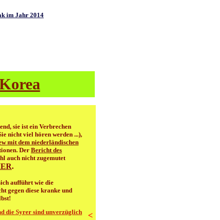
rak im Jahr 2014
Korea
nd, sie ist ein Verbrechen
ie nicht viel hören werden ...),
ew mit dem niederländischen
tionen. Der
Bericht des
l auch nicht zugemutet
HIER
.
ich aufführt wie die
ht gegen diese kranke und
bst!
d die Syrer sind unverzüglich
<