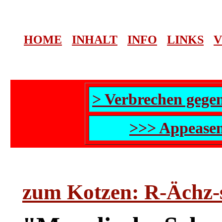
HOME
INHALT
INFO
LINKS
V
> Verbrechen gege
>>> Appeasem
zum Kotzen: R-Ächz-s