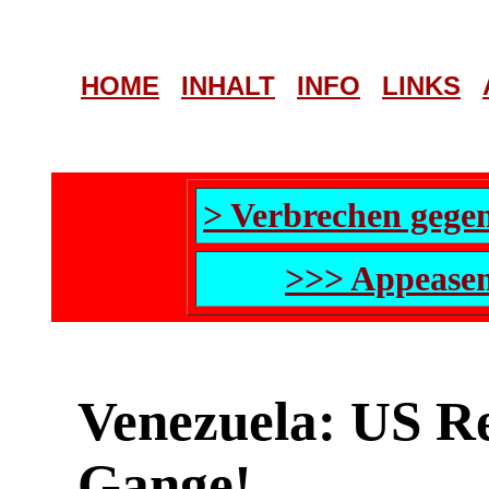
HOME
INHALT
INFO
LINKS
> Verbrechen gege
>>> Appeasem
Venezuela: US Re
Gange!