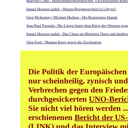
Marjorie Cohn - Menschenrechtsgeheuchel: USA kritisieren Kuba
Ismael Hossein-zadeh - Warum Regimewechsel in Libyen?
Greg McInerney/ Michael Hudson - Die Ruinierung Irlands
Jean-Paul Pougala - Die Lügen hinter dem Krieg des Westens geg
Ismael Hossein-zadeh - Das Chaos im Mittleren Osten und darüber 
Glen Ford - Obamas Krieg gegen die Zivilisation
Die Politik der Europäischen
nur scheinheilig, zynisch und
Verbrechen gegen den Friede
durchgesickerten
UNO-Beric
Sie nicht viel hören werden .
erschienenen
Bericht der US
(LINK)
und das
Interview m