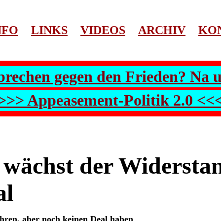
NFO
LINKS
VIDEOS
ARCHIV
KO
brechen gegen den Frieden? Na 
>>> Appeasement-Politik 2.0 <<
wächst der Widerstan
al
hren, aber noch keinen Deal haben