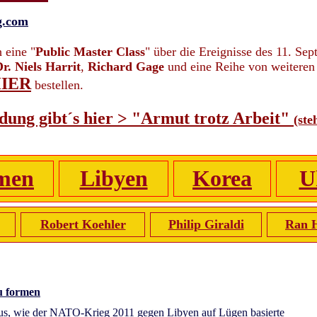
eg.com
 eine "
Public Master Class
" über die Ereignisse des 11. Se
r. Niels Harrit
,
Richard Gage
und eine Reihe von weiteren
HIER
bestellen.
ndung gibt´s hier > "Armut trotz Arbeit"
(ste
men
Libyen
Korea
U
Robert Koehler
Philip Giraldi
Ran 
u formen
 aus, wie der NATO-Krieg 2011 gegen Libyen auf Lügen basierte