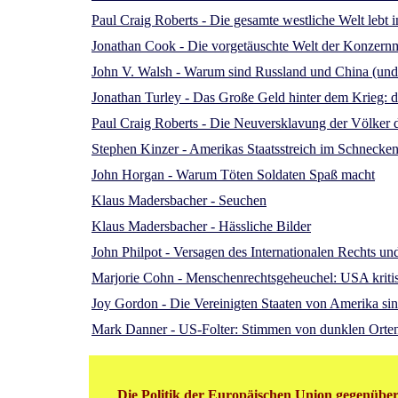
Paul Craig Roberts - Die gesamte westliche Welt lebt 
Jonathan Cook - Die vorgetäuschte Welt der Konzern
John V. Walsh - Warum sind Russland und China (und d
Jonathan Turley - Das Große Geld hinter dem Krieg: de
Paul Craig Roberts - Die Neuversklavung der Völker 
Stephen Kinzer - Amerikas Staatsstreich im Schnecke
John Horgan - Warum Töten Soldaten Spaß macht
Klaus Madersbacher - Seuchen
Klaus Madersbacher - Hässliche Bilder
John Philpot - Versagen des Internationalen Rechts und
Marjorie Cohn - Menschenrechtsgeheuchel: USA kriti
Joy Gordon - Die Vereinigten Staaten von Amerika sin
Mark Danner - US-Folter: Stimmen von dunklen Orte
Die Politik der Europäischen Union gegenüber 