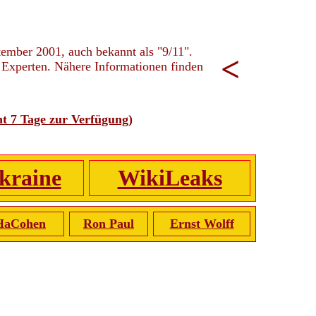
ptember 2001, auch bekannt als "9/11".
<
 Experten. Nähere Informationen finden
ht 7 Tage zur Verfügung)
kraine
WikiLeaks
HaCohen
Ron Paul
Ernst Wolff