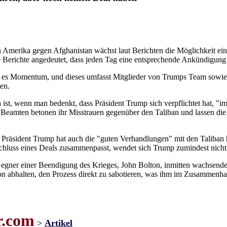
on Amerika gegen Afghanistan wächst laut Berichten die Möglichkeit 
e Berichte angedeutet, dass jeden Tag eine entsprechende Ankündigung
st es Momentum, und dieses umfasst Mitglieder von Trumps Team sowie 
en.
ist, wenn man bedenkt, dass Präsident Trump sich verpflichtet hat, "im
 Beamten betonen ihr Misstrauen gegenüber den Taliban und lassen die
bt. Präsident Trump hat auch die "guten Verhandlungen" mit den Talib
Abschluss eines Deals zusammenpasst, wendet sich Trump zumindest nich
n Gegner einer Beendigung des Krieges, John Bolton, inmitten wachse
on abhalten, den Prozess direkt zu sabotieren, was ihm im Zusammen
r.com
>
Artikel