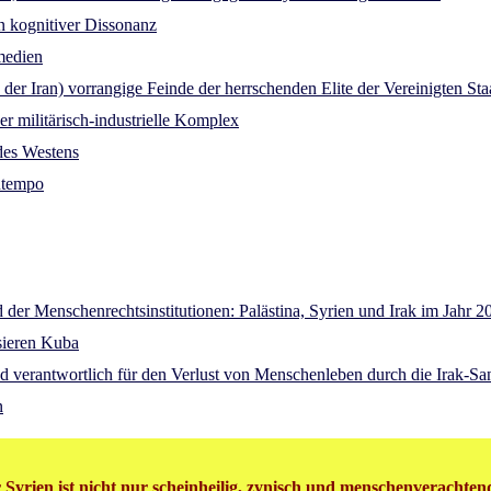
in kognitiver Dissonanz
medien
er Iran) vorrangige Feinde der herrschenden Elite der Vereinigten St
r militärisch-industrielle Komplex
des Westens
ntempo
 der Menschenrechtsinstitutionen: Palästina, Syrien und Irak im Jahr 2
sieren Kuba
d verantwortlich für den Verlust von Menschenleben durch die Irak-Sa
n
Syrien ist nicht nur scheinheilig, zynisch und menschenverachtend