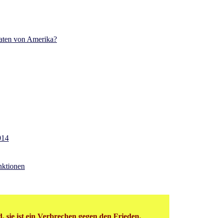
aaten von Amerika?
014
nktionen
, sie ist ein Verbrechen gegen den Frieden.