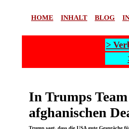
HOME
INHALT
BLOG
I
> Ver
In Trumps Team 
afghanischen De
Trump sagt, dass die USA gute Gespräche fü