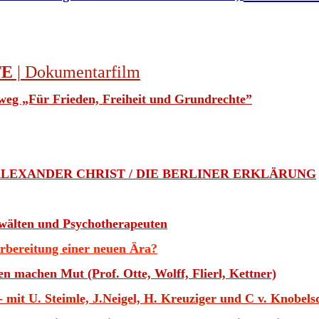
TE
| Dokumentarfilm
eg „Für Frieden, Freiheit und Grundrechte”
LEXANDER CHRIST / DIE BERLINER ERKLÄRUNG
nwälten und Psychotherapeuten
rbereitung einer neuen Ära?
 machen Mut (Prof. Otte, Wolff, Flierl, Kettner)
it U. Steimle, J.Neigel, H. Kreuziger und C v. Knobels