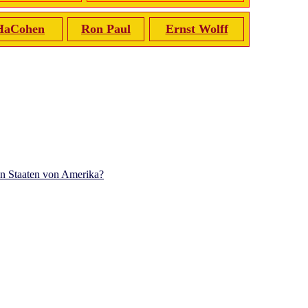
HaCohen
Ron Paul
Ernst Wolff
en Staaten von Amerika?