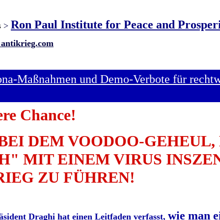
Ron Paul Institute for Peace and Prosper
s
>
 antikrieg.com
rona-Maßnahmen und Demo-Verbote für rechtwi
re Chance!
BEI DEM VOODOO-GEHEUL,
" MIT EINEM VIRUS INSZEN
RIEG ZU FÜHREN!
wie man e
sident Draghi hat einen Leitfaden verfasst,