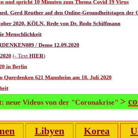
n und spricht 10 Minuten zum Thema Covid 19 Virus
 med. Gerd Reuther auf den Online-Gesundheitstagen der
ber 2020, KÖLN, Rede von Dr. Bodo Schiffmann
ie Menschlichkeit
ERDENKEN089 / Demo 12.09.2020
 2020
(
- Text
HIER
)
0 in Berlin
mo Querdenken 621 Mannheim am 18. Juli 2020
heit
>
co
: neue Videos von der "Coronakrise"
men
Libyen
Korea
U