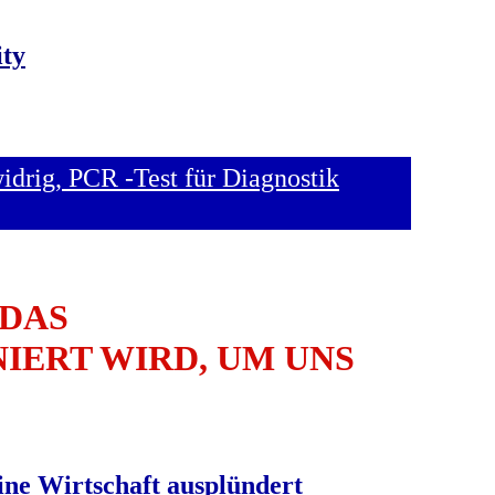
ity
drig, PCR -Test für Diagnostik
 DAS
IERT WIRD, UM UNS
ine Wirtschaft ausplündert