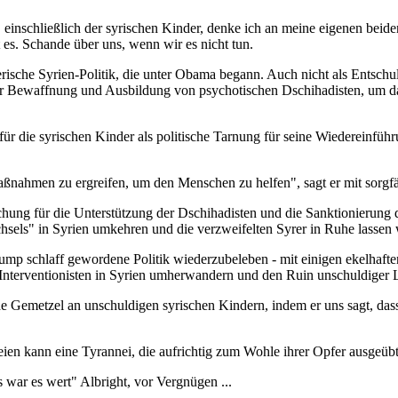
 einschließlich der syrischen Kinder, denke ich an meine eigenen beid
es. Schande über uns, wenn wir es nicht tun.
erische Syrien-Politik, die unter Obama begann. Auch nicht als Entschu
r Bewaffnung und Ausbildung von psychotischen Dschihadisten, um das 
ür die syrischen Kinder als politische Tarnung für seine Wiedereinführu
nahmen zu ergreifen, um den Menschen zu helfen", sagt er mit sorgfält
chung für die Unterstützung der Dschihadisten und die Sanktionierung d
sels" in Syrien umkehren und die verzweifelten Syrer in Ruhe lassen
 Trump schlaff gewordene Politik wiederzubeleben - mit einigen ekelha
nterventionisten in Syrien umherwandern und den Ruin unschuldiger 
 Gemetzel an unschuldigen syrischen Kindern, indem er uns sagt, dass 
en kann eine Tyrannei, die aufrichtig zum Wohle ihrer Opfer ausgeübt
war es wert" Albright, vor Vergnügen ...