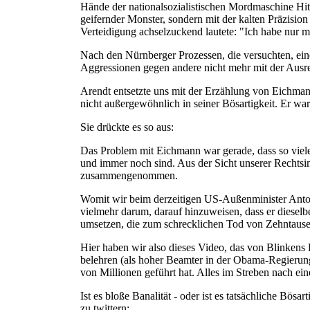
Hände der nationalsozialistischen Mordmaschine Hit
geifernder Monster, sondern mit der kalten Präzisio
Verteidigung achselzuckend lautete: "Ich habe nur 
Nach den Nürnberger Prozessen, die versuchten, eine 
Aggressionen gegen andere nicht mehr mit der Ausre
Arendt entsetzte uns mit der Erzählung von Eichma
nicht außergewöhnlich in seiner Bösartigkeit. Er war
Sie drückte es so aus:
Das Problem mit Eichmann war gerade, dass so viele
und immer noch sind. Aus der Sicht unserer Rechtsin
zusammengenommen.
Womit wir beim derzeitigen US-Außenminister Antony
vielmehr darum, darauf hinzuweisen, dass er dieselbe
umsetzen, die zum schrecklichen Tod von Zehntause
Hier haben wir also dieses Video, das von Blinkens B
belehren (als hoher Beamter in der Obama-Regierung
von Millionen geführt hat. Alles im Streben nach e
Ist es bloße Banalität - oder ist es tatsächliche Bös
zu twittern: