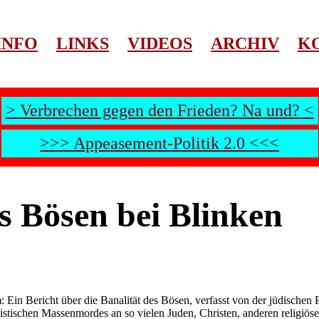
INFO
LINKS
VIDEOS
ARCHIV
K
> Verbrechen gegen den Frieden? Na und? <
>>> Appeasement-Politik 2.0 <<<
es Bösen bei Blinken
Ein Bericht über die Banalität des Bösen, verfasst von der jüdischen
listischen Massenmordes an so vielen Juden, Christen, anderen religiös