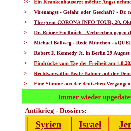
>>
Ein Krankenhausarzt möchte Angst nehme
>
Virenangst - Gefahr oder Geschäft? - Dr.
>
The great CORONA INFO TOUR, 20. Okto
>
Dr. Reiner Fuellmich - Verbrechen gegen d
>
Michael Ballweg - Rede München - #QU
>
Robert F. Kennedy Jr. in Berlin 29 August
>
Eindrücke vom Tag der Freiheit am 1.8.202
>
Rechtsanwältin Beate Bahner auf der De
>
Eine Stimme aus der deutschen Vergangen
Immer wieder upgedatet
Antikrieg - Dossiers:
Syrien
Israel
Je