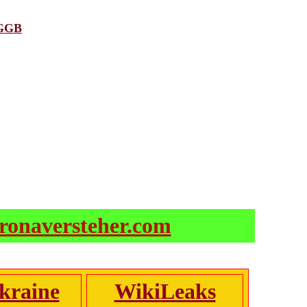
 GGB
ronaversteher.com
kraine
WikiLeaks