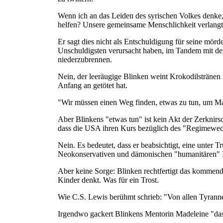
Wenn ich an das Leiden des syrischen Volkes denke,
helfen? Unsere gemeinsame Menschlichkeit verlangt 
Er sagt dies nicht als Entschuldigung für seine mörd
Unschuldigsten verursacht haben, im Tandem mit de
niederzubrennen.
Nein, der leeräugige Blinken weint Krokodilstränen f
Anfang an getötet hat.
"Wir müssen einen Weg finden, etwas zu tun, um Maß
Aber Blinkens "etwas tun" ist kein Akt der Zerknirs
dass die USA ihren Kurs bezüglich des "Regimewech
Nein. Es bedeutet, dass er beabsichtigt, eine unter
Neokonservativen und dämonischen "humanitären" I
Aber keine Sorge: Blinken rechtfertigt das kommende
Kinder denkt. Was für ein Trost.
Wie C.S. Lewis berühmt schrieb: "Von allen Tyrannei
Irgendwo gackert Blinkens Mentorin Madeleine "das 