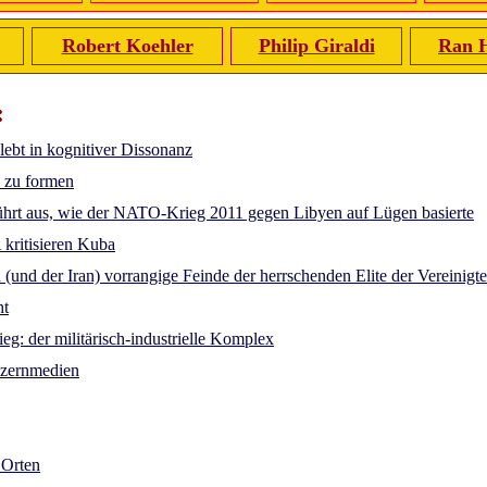
Robert Koehler
Philip Giraldi
Ran 
:
lebt in kognitiver Dissonanz
s zu formen
führt aus, wie der NATO-Krieg 2011 gegen Libyen auf Lügen basierte
kritisieren Kuba
und der Iran) vorrangige Feinde der herrschenden Elite der Vereinigt
ht
g: der militärisch-industrielle Komplex
nzernmedien
 Orten