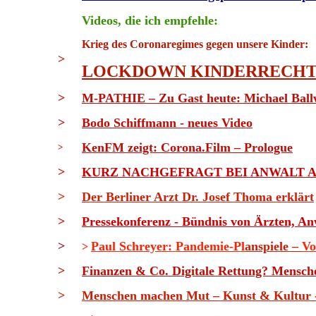
Videos, die ich empfehle:
Krieg des Coronaregimes gegen unsere Kinder:
>
LOCKDOWN KINDERRECH
>
M-PATHIE – Zu Gast heute: Michael Ballw
>
Bodo Schiffmann - neues Video
KenFM zeigt: Corona.Film – Prologue
>
>
KURZ NACHGEFRAGT BEI ANWALT A
>
Der Berliner Arzt Dr. Josef Thoma erklärt
>
Pressekonferenz - Bündnis von Ärzten, A
>
Paul Schreyer: Pandemie-Pl
anspiele –
Vo
>
>
Finanzen & Co. Digitale Rettung? Menschen
>
Menschen machen Mut – Kunst & Kultur - m