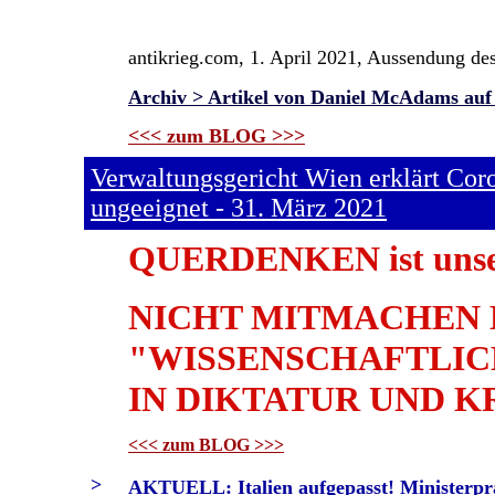
antikrieg.com, 1. April 2021, Aussendung de
Archiv > Artikel von Daniel McAdams auf
<<< zum BLOG >>>
Verwaltungsgericht Wien erklärt Co
ungeeignet - 31. März 2021
QUERDENKEN ist unse
NICHT MITMACHEN 
"WISSENSCHAFTLICH
IN DIKTATUR UND K
<<< zum BLOG >>>
>
AKTUELL: Italien aufgepasst! Ministerprä