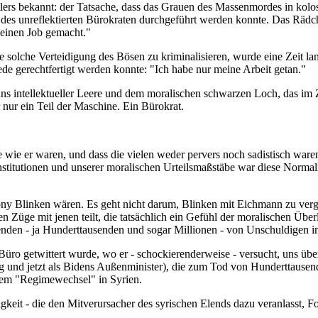
lers bekannt: der Tatsache, dass das Grauen des Massenmordes in kolo
n des unreflektierten Bürokraten durchgeführt werden konnte. Das Räd
meinen Job gemacht."
solche Verteidigung des Bösen zu kriminalisieren, wurde eine Zeit lang
de gerechtfertigt werden konnte: "Ich habe nur meine Arbeit getan."
nns intellektueller Leere und dem moralischen schwarzen Loch, das i
 nur ein Teil der Maschine. Ein Bürokrat.
 wie er waren, und dass die vielen weder pervers noch sadistisch ware
stitutionen und unserer moralischen Urteilsmaßstäbe war diese Normalitä
 Blinken wären. Es geht nicht darum, Blinken mit Eichmann zu vergle
n Züge mit jenen teilt, die tatsächlich ein Gefühl der moralischen Über
nden - ja Hunderttausenden und sogar Millionen - von Unschuldigen i
üro getwittert wurde, wo er - schockierenderweise - versucht, uns über
 und jetzt als Bidens Außenminister), die zum Tod von Hunderttausend
inem "Regimewechsel" in Syrien.
artigkeit - die den Mitverursacher des syrischen Elends dazu veranlasst,