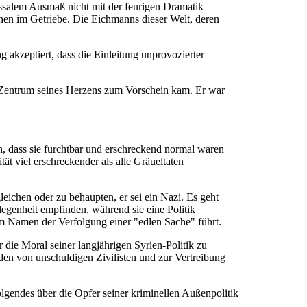
ssalem Ausmaß nicht mit der feurigen Dramatik
chen im Getriebe. Die Eichmanns dieser Welt, deren
 akzeptiert, dass die Einleitung unprovozierter
m Zentrum seines Herzens zum Vorschein kam. Er war
n, dass sie furchtbar und erschreckend normal waren
t viel erschreckender als alle Gräueltaten
ichen oder zu behaupten, er sei ein Nazi. Es geht
legenheit empfinden, während sie eine Politik
m Namen der Verfolgung einer "edlen Sache" führt.
 die Moral seiner langjährigen Syrien-Politik zu
en von unschuldigen Zivilisten und zur Vertreibung
 Folgendes über die Opfer seiner kriminellen Außenpolitik