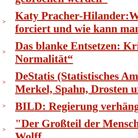
Katy Pracher-Hilander:W
>
forciert und wie kann ma
Das blanke Entsetzen: K
>
Normalität“
DeStatis (Statistisches 
>
Merkel, Spahn, Drosten
BILD: Regierung verhäng
>
"Der Großteil der Menschh
>
Wolff