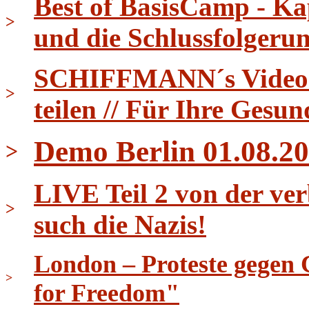
Best of BasisCamp - Ka
>
und die Schlussfolgeru
SCHIFFMANN´s Video Ti
>
teilen // Für Ihre Gesun
Demo Berlin 01.08.20
>
LIVE Teil 2 von der ver
>
such die Nazis!
London – Proteste gegen 
>
for Freedom"