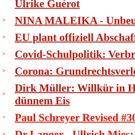
Ulrike Guérot
NINA MALEIKA - Unbeug
>
EU plant offiziell Abscha
>
Covid-Schulpolitik: Verb
>
Corona: Grundrechtsverl
>
Dirk Müller: Willkür in 
>
dünnem Eis
Paul Schreyer Revised #3
>
Dr Langer - Ullrich Mies
>