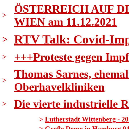
ÖSTERREICH AUF DE
>
WIEN am 11.12.2021
RTV Talk: Covid-Imp
>
+++Proteste gegen Impf
>
Thomas Sarnes, ehemali
>
Oberhavelkliniken
Die vierte industrielle 
>
>
Lutherstadt Wittenberg - 20
>
Große Demo in Hamburg 04.1