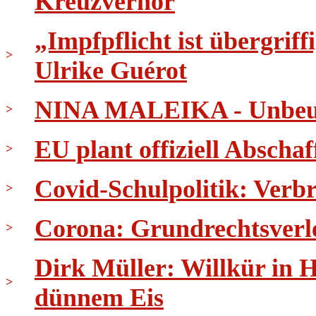
Kreuzverhör
„Impfpflicht ist übergri
>
Ulrike Guérot
NINA MALEIKA - Unbeug
>
EU plant offiziell Abscha
>
Covid-Schulpolitik: Verb
>
Corona: Grundrechtsverl
>
Dirk Müller: Willkür in 
>
dünnem Eis