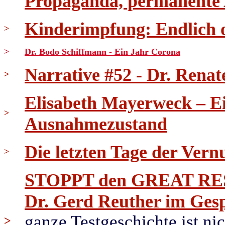
Propaganda, permanente
Kinderimpfung: Endlich 
>
>
Dr. Bodo Schiffmann - Ein Jahr Corona
Narrative #52 - Dr. Renat
>
Elisabeth Mayerweck – E
>
Ausnahmezustand
Die letzten Tage der Vernu
>
STOPPT den GREAT RESET
Dr. Gerd Reuther im Ge
ganze Testgeschichte ist ni
>