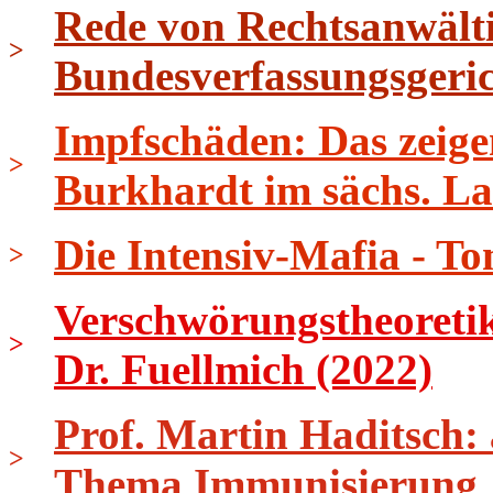
Rede von Rechtsanwält
>
Bundesverfassungsgeri
Impfschäden: Das zeige
>
Burkhardt im sächs. L
Die Intensiv-Mafia - To
>
Verschwörungstheoretik
>
Dr. Fuellmich (2022)
Prof. Martin Haditsch:
>
Thema Immunisierung