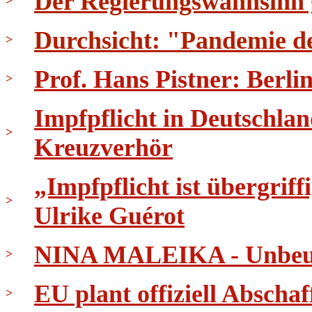
Der Regierungswahnsinn ge
>
Durchsicht: "Pandemie d
>
Prof. Hans Pistner: Berli
>
Impfpflicht in Deutschla
>
Kreuzverhör
„Impfpflicht ist übergri
>
Ulrike Guérot
NINA MALEIKA - Unbeug
>
EU plant offiziell Abscha
>