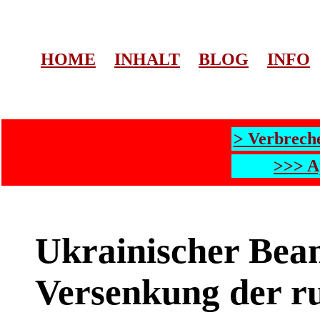
HOME
INHALT
BLOG
INFO
> Verbrech
>>> A
Ukrainischer Beam
Versenkung der r