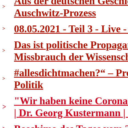
Aus der deutschen Geschi
>
Auschwitz-Prozess
08.05.2021 - Teil 3 - Live
>
Das ist politische Propag
>
Missbrauch der Wissensc
#allesdichtmachen?“ – P
>
Politik
"Wir haben keine Corona
>
| Dr. Georg Kustermann |