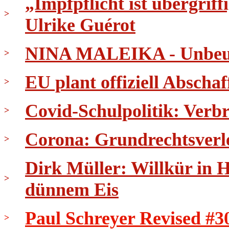
„Impfpflicht ist übergri
>
Ulrike Guérot
NINA MALEIKA - Unbeug
>
EU plant offiziell Abscha
>
Covid-Schulpolitik: Verb
>
Corona: Grundrechtsverl
>
Dirk Müller: Willkür in 
>
dünnem Eis
Paul Schreyer Revised #3
>