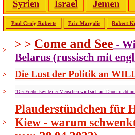
Syrien
Israel
Jemen
Paul Craig Roberts
Eric Margolis
Robert K
Come and See
> >
- W
>
Belarus (russisch mit engl
Die Lus
>
>
"Der F
Plauderstündchen für 
Kiew - warum schwenkt 
>