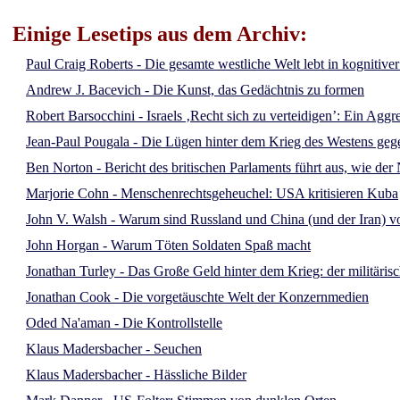
Einige Lesetips aus dem Archiv:
Paul Craig Roberts - Die gesamte westliche Welt lebt in kognitive
Andrew J. Bacevich - Die Kunst, das Gedächtnis zu formen
Robert Barsocchini - Israels ‚Recht sich zu verteidigen’: Ein Aggr
Jean-Paul Pougala - Die Lügen hinter dem Krieg des Westens ge
Ben Norton - Bericht des britischen Parlaments führt aus, wie d
Marjorie Cohn - Menschenrechtsgeheuchel: USA kritisieren Kuba
John V. Walsh - Warum sind Russland und China (und der Iran) vo
John Horgan - Warum Töten Soldaten Spaß macht
Jonathan Turley - Das Große Geld hinter dem Krieg: der militäris
Jonathan Cook - Die vorgetäuschte Welt der Konzernmedien
Oded Na'aman - Die Kontrollstelle
Klaus Madersbacher - Seuchen
Klaus Madersbacher - Hässliche Bilder