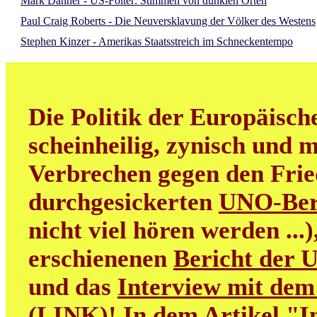
Mark Danner - US-Folter: Stimmen von dunklen Orten
Paul Craig Roberts - Die Neuversklavung der Völker des Westens
Stephen Kinzer - Amerikas Staatsstreich im Schneckentempo
Die Politik der Europäisch
scheinheilig, zynisch und m
Verbrechen gegen den Frie
durchgesickerten
UNO-Ber
nicht viel hören werden ...
erschienenen
Bericht der 
und das
Interview mit dem
(LINK)
! In dem Artikel "
I