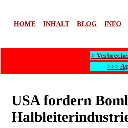
HOME
INHALT
BLOG
INFO
> Verbreche
>>> Ap
USA fordern Bomb
Halbleiterindustri