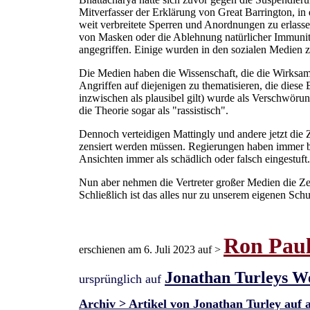
Mitverfasser der Erklärung von Great Barrington, in
weit verbreitete Sperren und Anordnungen zu erlass
von Masken oder die Ablehnung natürlicher Immunitä
angegriffen. Einige wurden in den sozialen Medien ze
Die Medien haben die Wissenschaft, die die Wirksamk
Angriffen auf diejenigen zu thematisieren, die dies
inzwischen als plausibel gilt) wurde als Verschwör
die Theorie sogar als "rassistisch".
Dennoch verteidigen Mattingly und andere jetzt die 
zensiert werden müssen. Regierungen haben immer be
Ansichten immer als schädlich oder falsch eingestuft.
Nun aber nehmen die Vertreter großer Medien die Zen
Schließlich ist das alles nur zu unserem eigenen Sch
Ron Paul 
erschienen am 6. Juli 2023 auf >
Jonathan Turleys W
ursprünglich auf
Archiv > Artikel von Jonathan Turley auf 