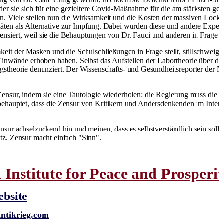
 der sie sich für eine gezieltere Covid-Maßnahme für die am stärksten 
en. Viele stellen nun die Wirksamkeit und die Kosten der massiven Loc
ten als Alternative zur Impfung. Dabei wurden diese und andere Expe
nsiert, weil sie die Behauptungen von Dr. Fauci und anderen in Frage s
eit der Masken und die Schulschließungen in Frage stellt, stillschweig
e Einwände erhoben haben. Selbst das Aufstellen der Labortheorie über 
ungstheorie denunziert. Der Wissenschafts- und Gesundheitsreporter de
Zensur, indem sie eine Tautologie wiederholen: die Regierung muss die
hauptet, dass die Zensur von Kritikern und Andersdenkenden im Interes
sur achselzuckend hin und meinen, dass es selbstverständlich sein sol
utz. Zensur macht einfach "Sinn".
Institute for Peace and Prosperi
ebsite
antikrieg.com