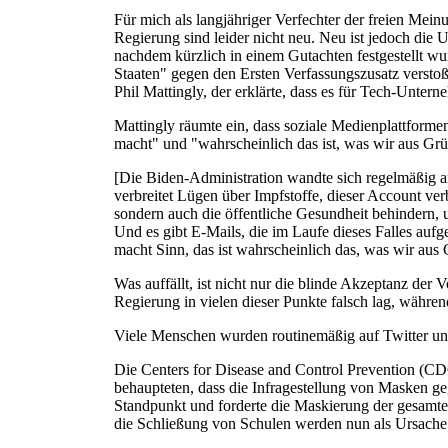
Für mich als langjähriger Verfechter der freien Mei
Regierung sind leider nicht neu. Neu ist jedoch die
nachdem kürzlich in einem Gutachten festgestellt wur
Staaten" gegen den Ersten Verfassungszusatz versto
Phil Mattingly, der erklärte, dass es für Tech-Unter
Mattingly räumte ein, dass soziale Medienplattform
macht" und "wahrscheinlich das ist, was wir aus Grü
[Die Biden-Administration wandte sich regelmäßig 
verbreitet Lügen über Impfstoffe, dieser Account v
sondern auch die öffentliche Gesundheit behindern,
Und es gibt E-Mails, die im Laufe dieses Falles aufge
macht Sinn, das ist wahrscheinlich das, was wir aus 
Was auffällt, ist nicht nur die blinde Akzeptanz der
Regierung in vielen dieser Punkte falsch lag, währe
Viele Menschen wurden routinemäßig auf Twitter und a
Die Centers for Disease and Control Prevention (CD
behaupteten, dass die Infragestellung von Masken ge
Standpunkt und forderte die Maskierung der gesamt
die Schließung von Schulen werden nun als Ursache