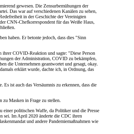
deprimierend gewesen. Die Zensurbemühungen der
artei. Das war auf verschiedenen Kanälen zu sehen,
edefreiheit in der Geschichte der Vereinigten
ls der CNN-Chefkorrespondent für das Weiße Haus,
hließen.
en haben. Er betonte jedoch, dass dies "Sinn
en ihrer COVID-Reaktion und sagte: "Diese Person
emühungen der Administration, COVID zu bekämpfen,
aben die Unternehmen geantwortet und gesagt, okay.
r damals erklärt wurde, dachte ich, in Ordnung, das
e. Es ist auch das Versäumnis zu erkennen, dass die
n zu Masken in Frage zu stellen.
iner politischen Waffe, da Politiker und die Presse
en sei. Im April 2020 änderte die CDC ihren
Das Maskenmandat und andere Pandemiemaßnahmen wie