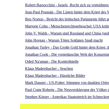
Robert Barsocchini - Israels ‚Recht sich zu verteidige
Jean-Paul Pougala - Die Lügen hinter dem Krieg des 
Ben Norton - Bericht des britischen Parlaments führt
Marjorie Cohn - Menschenrechtsgeheuchel: USA kriti
John V. Walsh - Warum sind Russland und China (und d
John Horgan - Warum Töten Soldaten Spaß macht
Jonathan Turley - Das Große Geld hinter dem Krieg: de
Jonathan Cook - Die vorgetäuschte Welt der Konzern
Oded Na'aman - Die Kontrollstelle
Klaus Madersbacher - Seuchen
Klaus Madersbacher - Hässliche Bilder
Mark Danner - US-Folter: Stimmen von dunklen Orte
Paul Craig Roberts - Die Neuversklavung der Völker 
Stephen Kinzer - Amerikas Staatsstreich im Schnecke