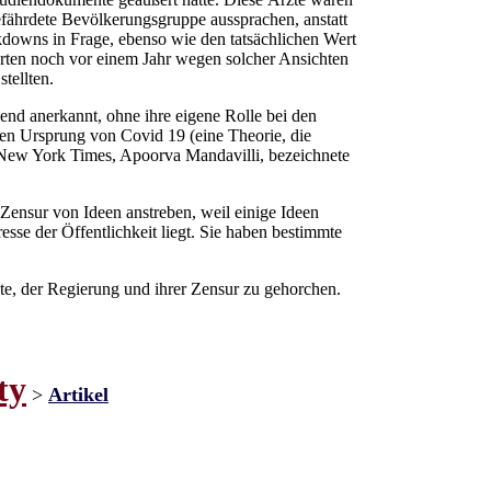
gefährdete Bevölkerungsgruppe aussprachen, anstatt
kdowns in Frage, ebenso wie den tatsächlichen Wert
rten noch vor einem Jahr wegen solcher Ansichten
tellten.
end anerkannt, ohne ihre eigene Rolle bei den
den Ursprung von Covid 19 (eine Theorie, die
r New York Times, Apoorva Mandavilli, bezeichnete
 Zensur von Ideen anstreben, weil einige Ideen
se der Öffentlichkeit liegt. Sie haben bestimmte
lte, der Regierung und ihrer Zensur zu gehorchen.
ty
>
Artikel