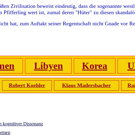
ßen Zivilisation beweist eindeutig, dass die sogenannte west
n Pfifferling wert ist, zumal deren "Hüter" zu diesen skanda
icht hat, zum Auftakt seiner Regentschaft nicht Gnade vor R
men
Libyen
Korea
U
Robert Koehler
Klaus Madersbacher
Ra
in kognitiver Dissonanz
formen