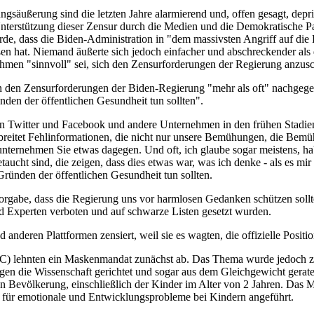
nungsäußerung sind die letzten Jahre alarmierend und, offen gesagt, 
 Unterstützung dieser Zensur durch die Medien und die Demokratische P
de, dass die Biden-Administration in "dem massivsten Angriff auf die R
ßen hat. Niemand äußerte sich jedoch einfacher und abschreckender a
nehmen "sinnvoll" sei, sich den Zensurforderungen der Regierung anzusc
en den Zensurforderungen der Biden-Regierung "mehr als oft" nachgegeb
nden der öffentlichen Gesundheit tun sollten".
an Twitter und Facebook und andere Unternehmen in den frühen Stadi
erbreitet Fehlinformationen, die nicht nur unsere Bemühungen, die B
 unternehmen Sie etwas dagegen. Und oft, ich glaube sogar meistens, h
taucht sind, die zeigen, dass dies etwas war, was ich denke - als es mi
Gründen der öffentlichen Gesundheit tun sollten.
 Vorgabe, dass die Regierung uns vor harmlosen Gedanken schützen sollt
nd Experten verboten und auf schwarze Listen gesetzt wurden.
nderen Plattformen zensiert, weil sie es wagten, die offizielle Positio
C) lehnten ein Maskenmandat zunächst ab. Das Thema wurde jedoch zu e
gen die Wissenschaft gerichtet und sogar aus dem Gleichgewicht gerat
en Bevölkerung, einschließlich der Kinder im Alter von 2 Jahren. 
 für emotionale und Entwicklungsprobleme bei Kindern angeführt.