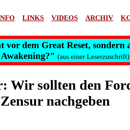
INFO
LINKS
VIDEOS
ARCHIV
K
cht vor dem Great Reset, sondern
Awakening?"
(aus einer Leserzuschrift)
 Wir sollten den For
 Zensur nachgeben