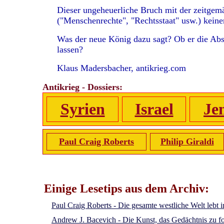
Dieser ungeheuerliche Bruch mit der zeitgemä
("Menschenrechte", "Rechtsstaat" usw.) keine
Was der neue König dazu sagt? Ob er die Abs
lassen?
Klaus Madersbacher, antikrieg.com
Antikrieg - Dossiers:
Syrien
Israel
Je
Paul Craig Roberts
Philip Giraldi
Einige Lesetips aus dem Archiv:
Paul Craig Roberts - Die gesamte westliche Welt lebt 
Andrew J. Bacevich - Die Kunst, das Gedächtnis zu 