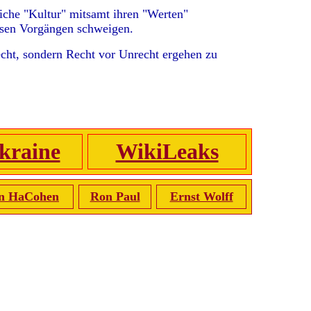
liche "Kultur" mitsamt ihren "Werten"
lösen Vorgängen schweigen.
echt, sondern Recht vor Unrecht ergehen zu
kraine
WikiLeaks
n HaCohen
Ron Paul
Ernst Wolff