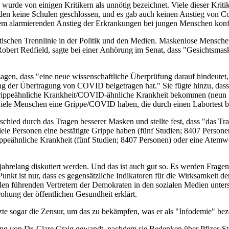
e von einigen Kritikern als unnötig bezeichnet. Viele dieser Kritiker 
den keine Schulen geschlossen, und es gab auch keinen Anstieg von Co
em alarmierenden Anstieg der Erkrankungen bei jungen Menschen konfr
tischen Trennlinie in der Politik und den Medien. Maskenlose Mensch
obert Redfield, sagte bei einer Anhörung im Senat, dass "Gesichtsmask
sagen, dass "eine neue wissenschaftliche Überprüfung darauf hindeutet,
g der Übertragung von COVID beigetragen hat." Sie fügte hinzu, dass
 grippeähnliche Krankheit/COVID-ähnliche Krankheit bekommen (neun 
viele Menschen eine Grippe/COVID haben, die durch einen Labortest be
schied durch das Tragen besserer Masken und stellte fest, dass "das
iele Personen eine bestätigte Grippe haben (fünf Studien; 8407 Person
rippeähnliche Krankheit (fünf Studien; 8407 Personen) oder eine Atem
 jahrelang diskutiert werden. Und das ist auch gut so. Es werden Frag
Punkt ist nur, dass es gegensätzliche Indikatoren für die Wirksamkeit
elen führenden Vertretern der Demokraten in den sozialen Medien unters
ohung der öffentlichen Gesundheit erklärt.
tzte sogar die Zensur, um das zu bekämpfen, was er als "Infodemie" bez
ung von Dr. Clare Craig gewandt, nachdem sie Bedenken über Pfizer-S