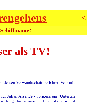
erengehens
<
 Schiffmann
<
er als TV!
nd dessen Verwandtschaft berichtet. Wer mit
 für Julian Assange - übrigens ein "Untertan"
en Hungerturms inszeniert, bleibt unerwähnt.