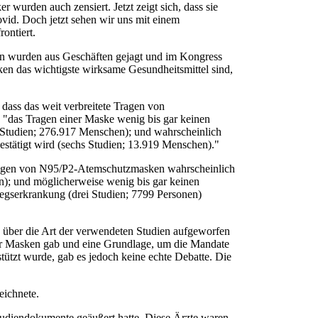
wurden auch zensiert. Jetzt zeigt sich, dass sie
vid. Doch jetzt sehen wir uns mit einem
ontiert.
en wurden aus Geschäften gejagt und im Kongress
en das wichtigste wirksame Gesundheitsmittel sind,
 dass das weit verbreitete Tragen von
 "das Tragen einer Maske wenig bis gar keinen
Studien; 276.917 Menschen); und wahrscheinlich
stätigt wird (sechs Studien; 13.919 Menschen)."
 Tragen von N95/P2-Atemschutzmasken wahrscheinlich
en); und möglicherweise wenig bis gar keinen
wegserkrankung (drei Studien; 7799 Personen)
en über die Art der verwendeten Studien aufgeworfen
 der Masken gab und eine Grundlage, um die Mandate
tützt wurde, gab es jedoch keine echte Debatte. Die
eichnete.
tudiendokumente geäußert hatte. Diese Ärzte waren