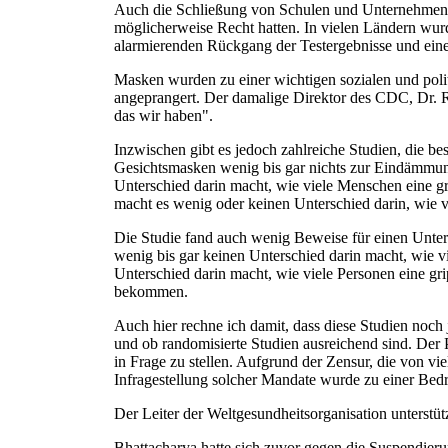
Auch die Schließung von Schulen und Unternehmen wurd
möglicherweise Recht hatten. In vielen Ländern wur
alarmierenden Rückgang der Testergebnisse und ein
Masken wurden zu einer wichtigen sozialen und poli
angeprangert. Der damalige Direktor des CDC, Dr. R
das wir haben".
Inzwischen gibt es jedoch zahlreiche Studien, die be
Gesichtsmasken wenig bis gar nichts zur Eindämmun
Unterschied darin macht, wie viele Menschen eine
macht es wenig oder keinen Unterschied darin, wie 
Die Studie fand auch wenig Beweise für einen Unter
wenig bis gar keinen Unterschied darin macht, wie v
Unterschied darin macht, wie viele Personen eine g
bekommen.
Auch hier rechne ich damit, dass diese Studien noch
und ob randomisierte Studien ausreichend sind. Der 
in Frage zu stellen. Aufgrund der Zensur, die von vi
Infragestellung solcher Mandate wurde zu einer Bedr
Der Leiter der Weltgesundheitsorganisation unterstü
Bhattacharya hatte sich zuvor gegen die Suspendier