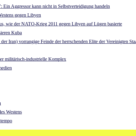
n’: Ein Aggressor kann nicht in Selbstverteidigung handeln
Westens gegen Libyen
 aus, wie der NATO-Krieg 2011 gegen Libyen auf Lügen basierte
sieren Kuba
er Iran) vorrangige Feinde der herrschenden Elite der Vereinigten St
r militärisch-industrielle Komplex
medien
n
des Westens
ntempo