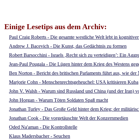
Einige Lesetips aus dem Archiv:
Paul Craig Roberts - Die gesamte westliche Welt lebt in kognitive
Andrew J. Bacevich - Die Kunst, das Gedächtnis zu formen
Robert Barsocchini - Israels ‚Recht sich zu verteidigen’: Ein Aggr
Jean-Paul Pougala - Die Lügen hinter dem Krieg des Westens ge
Ben Norton - Bericht des britischen Parlaments führt aus, wie d
Marjorie Cohn - Menschenrechtsgeheuchel: USA kritisieren Kuba
John V. Walsh - Warum sind Russland und China (und der Iran) vo
John Horgan - Warum Töten Soldaten Spaß macht
Jonathan Turley - Das Große Geld hinter dem Krieg: der militäris
Jonathan Cook - Die vorgetäuschte Welt der Konzernmedien
Oded Na'aman - Die Kontrollstelle
Klaus Madersbacher - Seuchen