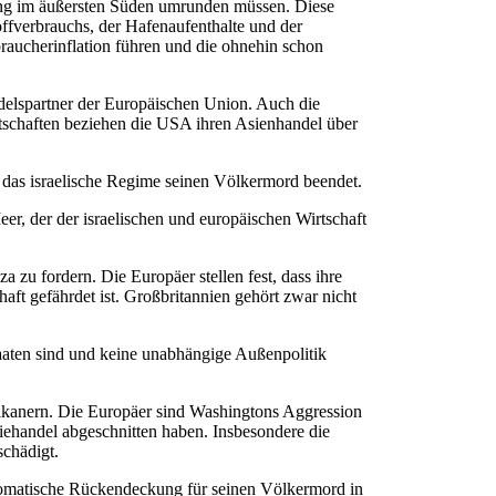
ung im äußersten Süden umrunden müssen. Diese
offverbrauchs, der Hafenaufenthalte und der
raucherinflation führen und die ohnehin schon
ndelspartner der Europäischen Union. Auch die
tschaften beziehen die USA ihren Asienhandel über
is das israelische Regime seinen Völkermord beendet.
er, der der israelischen und europäischen Wirtschaft
 zu fordern. Die Europäer stellen fest, dass ihre
aft gefährdet ist. Großbritannien gehört zwar nicht
Staaten sind und keine unabhängige Außenpolitik
rikanern. Die Europäer sind Washingtons Aggression
iehandel abgeschnitten haben. Insbesondere die
schädigt.
iplomatische Rückendeckung für seinen Völkermord in