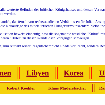
s allerwerteste Befinden des britischen Königshauses und dessen Verwa
gen werden.
handelt, das fernab von rechtsstaatlichen Verhältnissen für Julian Assa
die Neuauflage des mittelalterlichen Hungerturms inszeniert, bleibt un
ilisation beweist eindeutig, dass die sogenannte westliche "Kultur" m
mal deren "Hüter" zu diesen skandalösen Vorgängen schweigen.
t, zum Auftakt seiner Regentschaft nicht Gnade vor Recht, sondern Rec
men
Libyen
Korea
U
Robert Koehler
Klaus Madersbacher
Ra