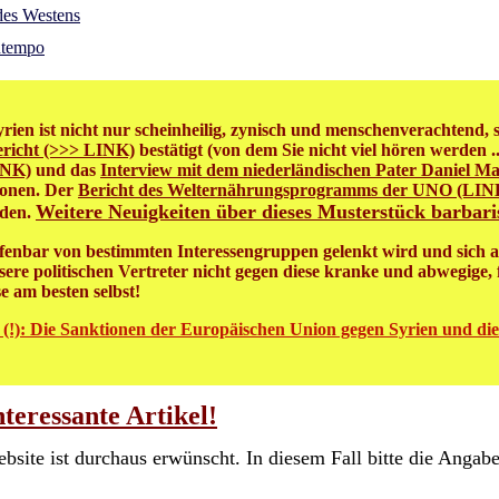
des Westens
ntempo
ien ist nicht nur scheinheilig, zynisch und menschenverachtend, s
richt (>>> LINK)
bestätigt (von dem Sie nicht viel hören werden .
INK)
und das
Interview mit dem niederländischen Pater Daniel M
ionen. Der
Bericht des Welternährungsprogramms der UNO (LIN
Weitere Neuigkeiten über dieses Musterstück barbari
rden.
offenbar von bestimmten Interessengruppen gelenkt wird und sich a
re politischen Vertreter nicht gegen diese kranke und abwegige,
se am besten selbst!
 (!): Die Sanktionen der Europäischen Union gegen Syrien und di
eressante Artikel!
ebsite ist durchaus erwünscht. In diesem Fall bitte die Anga