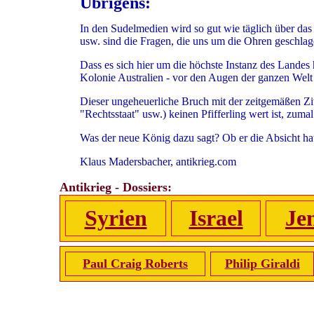
Übrigens:
In den Sudelmedien wird so gut wie täglich über da
usw. sind die Fragen, die uns um die Ohren geschla
Dass es sich hier um die höchste Instanz des Landes 
Kolonie Australien - vor den Augen der ganzen Welt 
Dieser ungeheuerliche Bruch mit der zeitgemäßen Ziv
"Rechtsstaat" usw.) keinen Pfifferling wert ist, zu
Was der neue König dazu sagt? Ob er die Absicht ha
Klaus Madersbacher, antikrieg.com
Antikrieg - Dossiers:
Syrien
Israel
Je
Paul Craig Roberts
Philip Giraldi