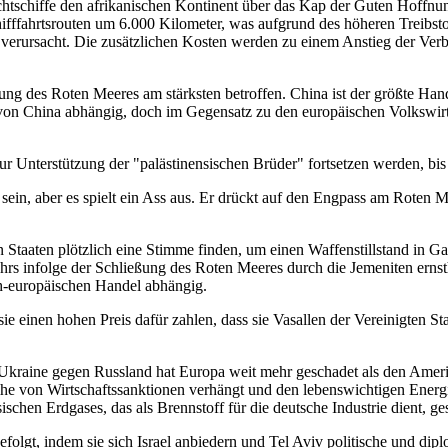
chtschiffe den afrikanischen Kontinent über das Kap der Guten Hoffn
chifffahrtsrouten um 6.000 Kilometer, was aufgrund des höheren Treibst
 verursacht. Die zusätzlichen Kosten werden zu einem Anstieg der Verb
ßung des Roten Meeres am stärksten betroffen. China ist der größte Ha
v von China abhängig, doch im Gegensatz zu den europäischen Volkswir
zur Unterstützung der "palästinensischen Brüder" fortsetzen werden, b
ein, aber es spielt ein Ass aus. Er drückt auf den Engpass am Roten Me
taaten plötzlich eine Stimme finden, um einen Waffenstillstand in Gaza
rs infolge der Schließung des Roten Meeres durch die Jemeniten ernsth
ch-europäischen Handel abhängig.
sie einen hohen Preis dafür zahlen, dass sie Vasallen der Vereinigten 
r Ukraine gegen Russland hat Europa weit mehr geschadet als den Ame
ihe von Wirtschaftssanktionen verhängt und den lebenswichtigen Energ
schen Erdgases, das als Brennstoff für die deutsche Industrie dient, ge
gefolgt, indem sie sich Israel anbiedern und Tel Aviv politische und d