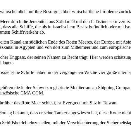
wahrscheinlich auf ihre Besorgnis über wirtschaftliche Probleme zurüc
 Meer durch die Jemeniten aus Solidarität mit den Palästinensern verur
dass alle Schiffe, die als in israelischem Besitz befindlich oder mit Is
amten Schiffsverkehr ab.
iten Kanal am südlichen Ende des Roten Meeres, der Europa mit Asien
ezkanal in Ägypten und von dort zum Mittelmeer und zum europäische
ischer Engpass, der seinen Namen zu Recht trägt. Hier werden schätzun
chlagen.
e israelische Schiffe haben in der vergangenen Woche vier große interna
gehören die in der Schweiz registrierte Mediterranean Shipping Compan
französische CMA CGM.
ehr über das Rote Meer schickt, ist Evergreen mit Sitz in Taiwan.
ntag bekannt, dass er seine Tanker angewiesen hat, diese Route nicht
chiffsbetrieb einzustellen, mit der Verschlechterung der Sicherheitsla