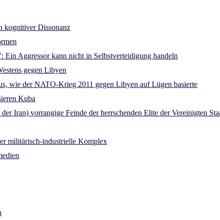
in kognitiver Dissonanz
formen
n’: Ein Aggressor kann nicht in Selbstverteidigung handeln
Westens gegen Libyen
 aus, wie der NATO-Krieg 2011 gegen Libyen auf Lügen basierte
sieren Kuba
er Iran) vorrangige Feinde der herrschenden Elite der Vereinigten St
r militärisch-industrielle Komplex
medien
n