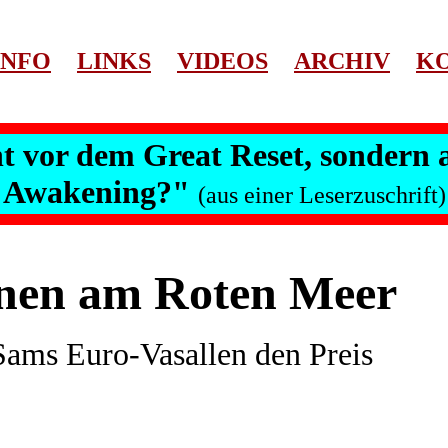
INFO
LINKS
VIDEOS
ARCHIV
K
cht vor dem Great Reset, sondern
Awakening?"
(aus einer Leserzuschrift)
änen am Roten Meer
Sams Euro-Vasallen den Preis