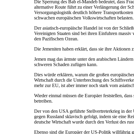
Die Sperrung des Bab el-Mandeb bedeutet, dass Fra
alternative Route führt zu einer Verlängerung der S
Versorgungslogistik deutlich höhere Transportkosten
schwachen europäischen Volkswirtschaften belasten.
Der asiatisch-europäische Handel ist von der Schlie
Vereinigten Staaten sind bei ihren Einfuhren massi
den Pazifischen Ozean.
Die Jemeniten haben erklärt, dass sie ihre Aktionen 
Jemen mag das ärmste unter den arabischen Ländern s
schweren Schaden zufügen kann.
Dies würde erklären, warum die großen europäischen S
Wirtschaft durch die Unterbrechung des Schiffsverkeh
mehr zur EU, ist aber immer noch stark vom asiatis
Wieder einmal müssen die Europäer feststellen, dass 
betreiben.
Der von den USA geführte Stellvertreterkrieg in de
gegen Russland sklavisch gefolgt, indem sie eine Re
deutsche Wirtschaft wurde durch den Verlust des russi
Ebenso sind die Europäer der US-Politik willfährig 