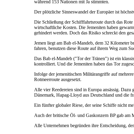
während 153 Nationen mit Ja stimmten.
Der plötzliche Sinneswandel der Europäer ist höchst
Die Schließung der Schifffahrtsroute durch das Rote
wirtschaftliche Kosten. Die Jemeniten haben gewarnt, 
gehindert werden. Doch das Risiko schreckt den ges
Jemen liegt am Bab el-Mandeb, dem 32 Kilometer bre
fahren, benutzen diese Route auf ihrem Weg zum Su
Das Bab el-Mandeb ("Tor der Tränen") ist ein klass
kontrolliert. Und die Jemeniten haben das Tor zuges
Infolge der jemenitischen Militärangriffe auf mehrer
Rotmeerroute ausgesetzt.
Alle vier Reedereien sind in Europa ansässig. Dazu 
Dänemark, Hapag-Lloyd aus Deutschland und die 
Ein fünfter globaler Riese, der seine Schiffe nicht m
Auch der britische Öl- und Gaskonzern BP gab am Mo
Alle Unternehmen begründen ihre Entscheidung, den S