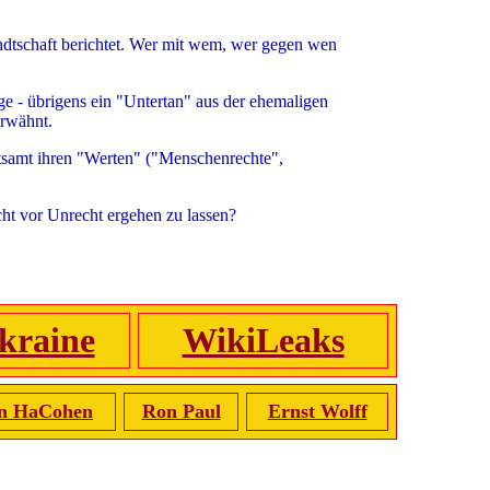
ndtschaft berichtet. Wer mit wem, wer gegen wen
nge - übrigens ein "Untertan" aus der ehemaligen
erwähnt.
itsamt ihren "Werten" ("Menschenrechte",
ht vor Unrecht ergehen zu lassen?
kraine
WikiLeaks
n HaCohen
Ron Paul
Ernst Wolff