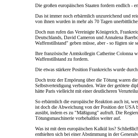
Die großen europäischen Staaten fordern endlich - e
Das ist immer noch erbärmlich unzureichend und rei
von ihnen wurden in mehr als 70 Tagen unerbittliche
Doch nun rufen das Vereinigte Königreich, Frankrei
Deutschlands, David Cameron und Annalena Baerbock,
Waffenstillstand" geben müsse, aber - so fügten sie se
Ihre französische Amtskollegin Catherine Colonna wa
Waffenstillstand zu fordern.
Die etwas stärkere Position Frankreichs wurde durc
Doch trotz der Empörung über die Tötung waren die W
Selbstverteidigung verbunden. Wäre der getötete dipl
hätte Paris vielleicht mit einer deutlicheren Verurteilu
So erbärmlich die europäische Reaktion auch ist, we
ist doch die Abweichung von der Position der USA b
ausübt, indem es zu "Mäßigung" aufruft. Die Regieru
Tötungsmaschinerie vorbehaltlos weiter auf.
Was ist mit dem europäischen Kalkül los? Schließlic
enthielten sich bei einer Abstimmung in der General