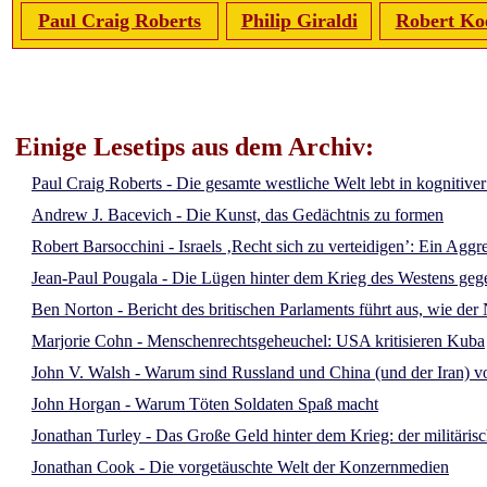
Paul Craig Roberts
Philip Giraldi
Robert Ko
Einige Lesetips aus dem Archiv:
Paul Craig Roberts - Die gesamte westliche Welt lebt in kognitive
Andrew J. Bacevich - Die Kunst, das Gedächtnis zu formen
Robert Barsocchini - Israels ‚Recht sich zu verteidigen’: Ein Aggr
Jean-Paul Pougala - Die Lügen hinter dem Krieg des Westens ge
Ben Norton - Bericht des britischen Parlaments führt aus, wie d
Marjorie Cohn - Menschenrechtsgeheuchel: USA kritisieren Kuba
John V. Walsh - Warum sind Russland und China (und der Iran) vo
John Horgan - Warum Töten Soldaten Spaß macht
Jonathan Turley - Das Große Geld hinter dem Krieg: der militäris
Jonathan Cook - Die vorgetäuschte Welt der Konzernmedien