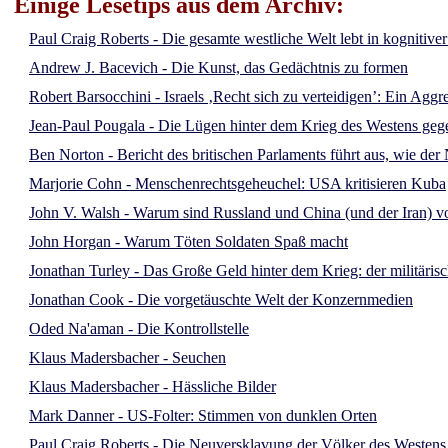
Einige Lesetips aus dem Archiv:
Paul Craig Roberts - Die gesamte westliche Welt lebt in kognitive
Andrew J. Bacevich - Die Kunst, das Gedächtnis zu formen
Robert Barsocchini - Israels ‚Recht sich zu verteidigen’: Ein Aggr
Jean-Paul Pougala - Die Lügen hinter dem Krieg des Westens ge
Ben Norton - Bericht des britischen Parlaments führt aus, wie d
Marjorie Cohn - Menschenrechtsgeheuchel: USA kritisieren Kuba
John V. Walsh - Warum sind Russland und China (und der Iran) vo
John Horgan - Warum Töten Soldaten Spaß macht
Jonathan Turley - Das Große Geld hinter dem Krieg: der militäris
Jonathan Cook - Die vorgetäuschte Welt der Konzernmedien
Oded Na'aman - Die Kontrollstelle
Klaus Madersbacher - Seuchen
Klaus Madersbacher - Hässliche Bilder
Mark Danner - US-Folter: Stimmen von dunklen Orten
Paul Craig Roberts - Die Neuversklavung der Völker des Westens