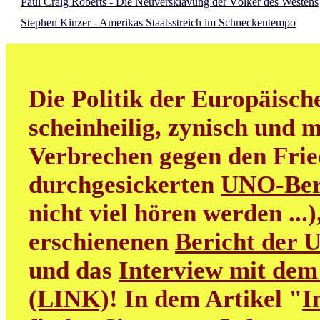
Paul Craig Roberts - Die Neuversklavung der Völker des Westens
Stephen Kinzer - Amerikas Staatsstreich im Schneckentempo
Die Politik der Europäisch
scheinheilig, zynisch und m
Verbrechen gegen den Frie
durchgesickerten
UNO-Ber
nicht viel hören werden ...
erschienenen
Bericht der 
und das
Interview mit dem
(LINK)
! In dem Artikel "
I