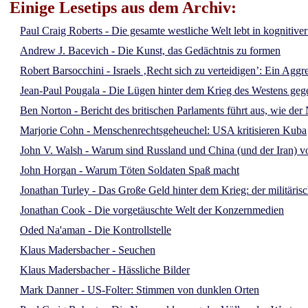
Einige Lesetips aus dem Archiv:
Paul Craig Roberts - Die gesamte westliche Welt lebt in kognitive
Andrew J. Bacevich - Die Kunst, das Gedächtnis zu formen
Robert Barsocchini - Israels ‚Recht sich zu verteidigen’: Ein Aggr
Jean-Paul Pougala - Die Lügen hinter dem Krieg des Westens ge
Ben Norton - Bericht des britischen Parlaments führt aus, wie d
Marjorie Cohn - Menschenrechtsgeheuchel: USA kritisieren Kuba
John V. Walsh - Warum sind Russland und China (und der Iran) vo
John Horgan - Warum Töten Soldaten Spaß macht
Jonathan Turley - Das Große Geld hinter dem Krieg: der militäris
Jonathan Cook - Die vorgetäuschte Welt der Konzernmedien
Oded Na'aman - Die Kontrollstelle
Klaus Madersbacher - Seuchen
Klaus Madersbacher - Hässliche Bilder
Mark Danner - US-Folter: Stimmen von dunklen Orten