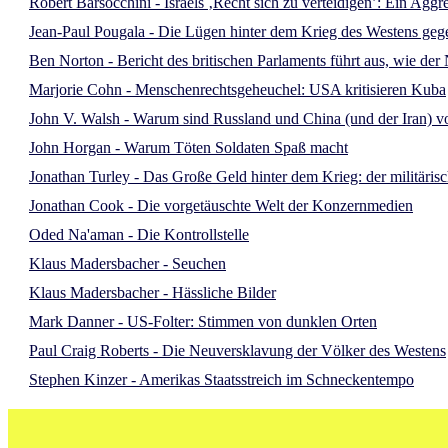
Robert Barsocchini - Israels ‚Recht sich zu verteidigen’: Ein Aggr
Jean-Paul Pougala - Die Lügen hinter dem Krieg des Westens ge
Ben Norton - Bericht des britischen Parlaments führt aus, wie d
Marjorie Cohn - Menschenrechtsgeheuchel: USA kritisieren Kuba
John V. Walsh - Warum sind Russland und China (und der Iran) vo
John Horgan - Warum Töten Soldaten Spaß macht
Jonathan Turley - Das Große Geld hinter dem Krieg: der militäris
Jonathan Cook - Die vorgetäuschte Welt der Konzernmedien
Oded Na'aman - Die Kontrollstelle
Klaus Madersbacher - Seuchen
Klaus Madersbacher - Hässliche Bilder
Mark Danner - US-Folter: Stimmen von dunklen Orten
Paul Craig Roberts - Die Neuversklavung der Völker des Westens
Stephen Kinzer - Amerikas Staatsstreich im Schneckentempo