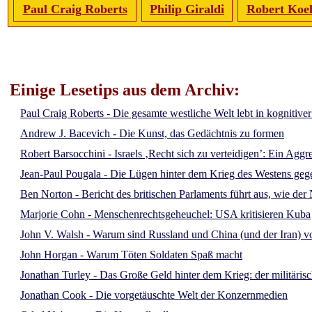
Paul Craig Roberts
Philip Giraldi
Robert Koe
Einige Lesetips aus dem Archiv:
Paul Craig Roberts - Die gesamte westliche Welt lebt in kognitive
Andrew J. Bacevich - Die Kunst, das Gedächtnis zu formen
Robert Barsocchini - Israels ‚Recht sich zu verteidigen’: Ein Aggr
Jean-Paul Pougala - Die Lügen hinter dem Krieg des Westens ge
Ben Norton - Bericht des britischen Parlaments führt aus, wie d
Marjorie Cohn - Menschenrechtsgeheuchel: USA kritisieren Kuba
John V. Walsh - Warum sind Russland und China (und der Iran) vo
John Horgan - Warum Töten Soldaten Spaß macht
Jonathan Turley - Das Große Geld hinter dem Krieg: der militäris
Jonathan Cook - Die vorgetäuschte Welt der Konzernmedien