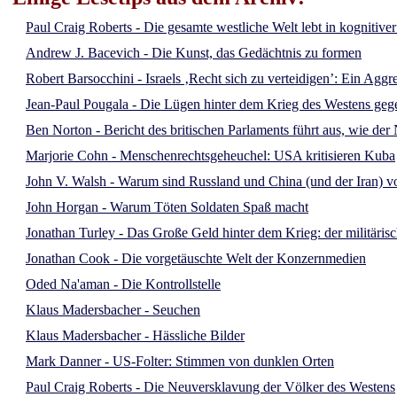
Paul Craig Roberts - Die gesamte westliche Welt lebt in kognitive
Andrew J. Bacevich - Die Kunst, das Gedächtnis zu formen
Robert Barsocchini - Israels ‚Recht sich zu verteidigen’: Ein Aggr
Jean-Paul Pougala - Die Lügen hinter dem Krieg des Westens ge
Ben Norton - Bericht des britischen Parlaments führt aus, wie d
Marjorie Cohn - Menschenrechtsgeheuchel: USA kritisieren Kuba
John V. Walsh - Warum sind Russland und China (und der Iran) vo
John Horgan - Warum Töten Soldaten Spaß macht
Jonathan Turley - Das Große Geld hinter dem Krieg: der militäris
Jonathan Cook - Die vorgetäuschte Welt der Konzernmedien
Oded Na'aman - Die Kontrollstelle
Klaus Madersbacher - Seuchen
Klaus Madersbacher - Hässliche Bilder
Mark Danner - US-Folter: Stimmen von dunklen Orten
Paul Craig Roberts - Die Neuversklavung der Völker des Westens