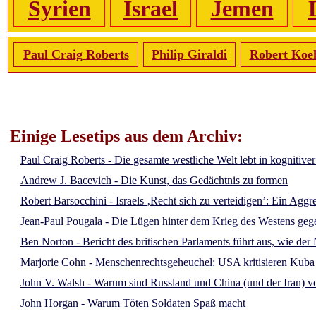
Syrien
Israel
Jemen
Paul Craig Roberts
Philip Giraldi
Robert Koe
Einige Lesetips aus dem Archiv:
Paul Craig Roberts - Die gesamte westliche Welt lebt in kognitive
Andrew J. Bacevich - Die Kunst, das Gedächtnis zu formen
Robert Barsocchini - Israels ‚Recht sich zu verteidigen’: Ein Aggr
Jean-Paul Pougala - Die Lügen hinter dem Krieg des Westens ge
Ben Norton - Bericht des britischen Parlaments führt aus, wie d
Marjorie Cohn - Menschenrechtsgeheuchel: USA kritisieren Kuba
John V. Walsh - Warum sind Russland und China (und der Iran) vo
John Horgan - Warum Töten Soldaten Spaß macht