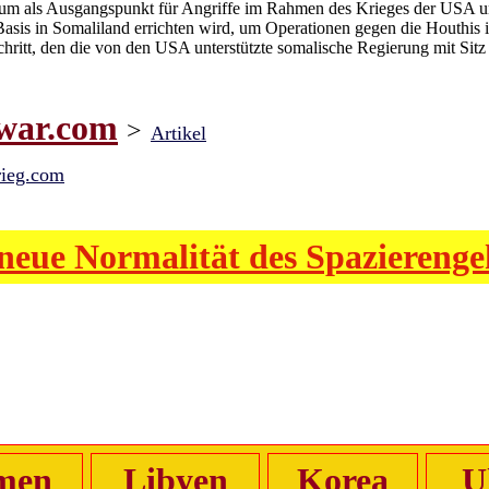
orium als Ausgangspunkt für Angriffe im Rahmen des Krieges der USA un
asis in Somaliland errichten wird, um Operationen gegen die Houthis im
chritt, den die von den USA unterstützte somalische Regierung mit Sit
war.com
>
Artikel
rieg.com
neue Normalität des Spaziereng
men
Libyen
Korea
U