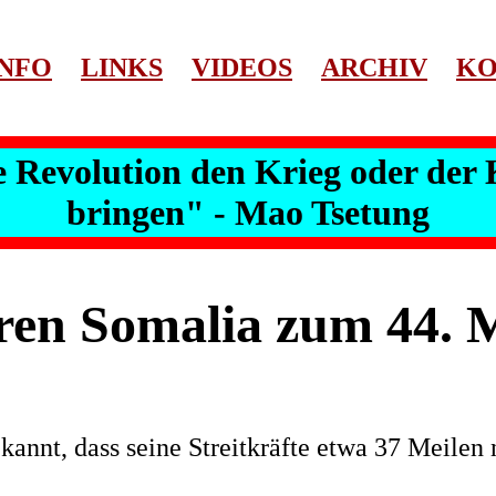
INFO
LINKS
VIDEOS
ARCHIV
KO
 Revolution den Krieg oder der 
bringen" - Mao Tsetung
en Somalia zum 44. M
nnt, dass seine Streitkräfte etwa 37 Meilen