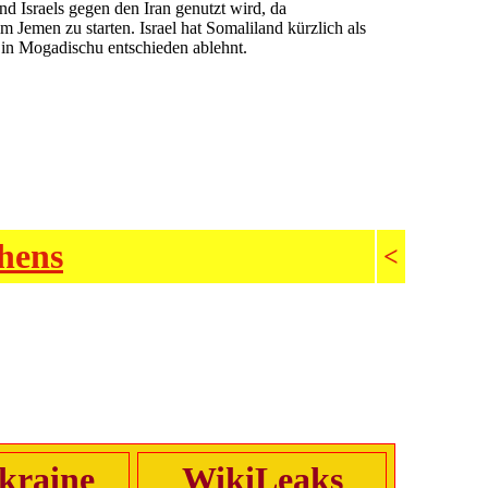
d Israels gegen den Iran genutzt wird, da
 Jemen zu starten. Israel hat Somaliland kürzlich als
z in Mogadischu entschieden ablehnt.
ehens
<
kraine
WikiLeaks