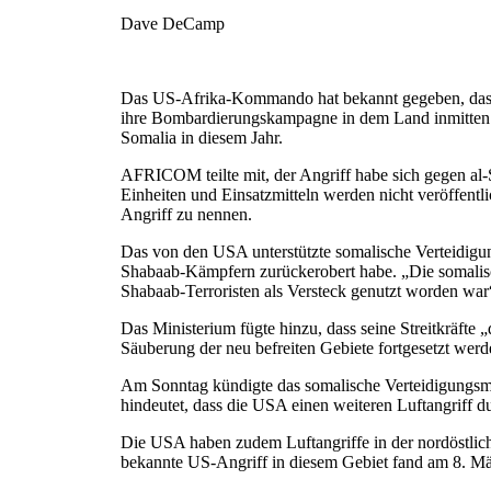
Dave DeCamp
Das US-Afrika-Kommando hat bekannt gegeben, dass s
ihre Bombardierungskampagne in dem Land inmitten de
Somalia in diesem Jahr.
AFRICOM teilte mit, der Angriff habe sich gegen al-
Einheiten und Einsatzmitteln werden nicht veröffentl
Angriff zu nennen.
Das von den USA unterstützte somalische Verteidigung
Shabaab-Kämpfern zurückerobert habe. „Die somalisch
Shabaab-Terroristen als Versteck genutzt worden war“
Das Ministerium fügte hinzu, dass seine Streitkräfte 
Säuberung der neu befreiten Gebiete fortgesetzt werd
Am Sonntag kündigte das somalische Verteidigungsmi
hindeutet, dass die USA einen weiteren Luftangriff 
Die USA haben zudem Luftangriffe in der nordöstlich
bekannte US-Angriff in diesem Gebiet fand am 8. Mär