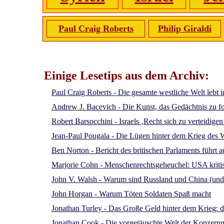
Paul Craig Roberts
Philip Giraldi
Einige Lesetips aus dem Archiv:
Paul Craig Roberts - Die gesamte westliche Welt lebt 
Andrew J. Bacevich - Die Kunst, das Gedächtnis zu 
Robert Barsocchini - Israels ‚Recht sich zu verteidige
Jean-Paul Pougala - Die Lügen hinter dem Krieg des 
Ben Norton - Bericht des britischen Parlaments führt
Marjorie Cohn - Menschenrechtsgeheuchel: USA kriti
John V. Walsh - Warum sind Russland und China (und d
John Horgan - Warum Töten Soldaten Spaß macht
Jonathan Turley - Das Große Geld hinter dem Krieg: de
Jonathan Cook - Die vorgetäuschte Welt der Konzern