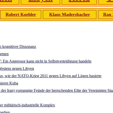
Robert Koehler
Klaus Madersbacher
Ran
in kognitiver Dissonanz
formen
n’: Ein Aggressor kann nicht in Selbstverteidigung handeln
Westens gegen Libyen
 aus, wie der NATO-Krieg 2011 gegen Libyen auf Lügen basierte
sieren Kuba
er Iran) vorrangige Feinde der herrschenden Elite der Vereinigten St
r militärisch-industrielle Komplex
medien