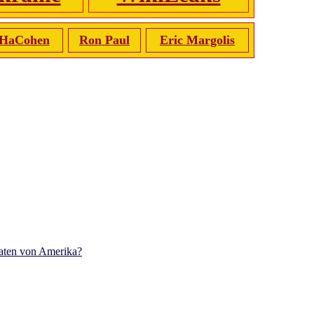
 HaCohen
Ron Paul
Eric Margolis
aaten von Amerika?