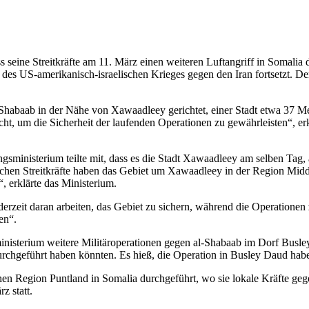
eine Streitkräfte am 11. März einen weiteren Luftangriff in Somalia
s US-amerikanisch-israelischen Krieges gegen den Iran fortsetzt. Der 
Shabaab in der Nähe von Xawaadleey gerichtet, einer Stadt etwa 37 M
icht, um die Sicherheit der laufenden Operationen zu gewährleisten“, 
sministerium teilte mit, dass es die Stadt Xawaadleey am selben Tag, 
en Streitkräfte haben das Gebiet um Xawaadleey in der Region Middle 
, erklärte das Ministerium.
„derzeit daran arbeiten, das Gebiet zu sichern, während die Operatione
en“.
nisterium weitere Militäroperationen gegen al-Shabaab im Dorf Busl
durchgeführt haben könnten. Es hieß, die Operation in Busley Daud hab
en Region Puntland in Somalia durchgeführt, wo sie lokale Kräfte gege
z statt.