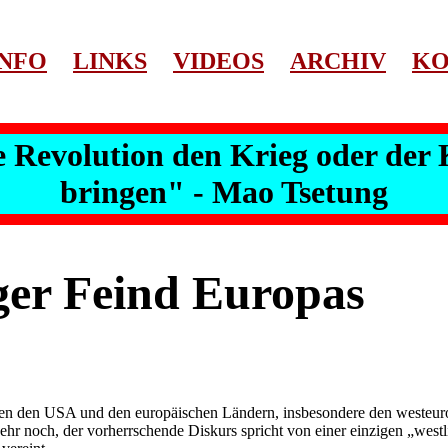
INFO
LINKS
VIDEOS
ARCHIV
KO
 Revolution den Krieg oder der 
bringen" - Mao Tsetung
ger Feind Europas
n den USA und den europäischen Ländern, insbesondere den westeurop
hr noch, der vorherrschende Diskurs spricht von einer einzigen „westl