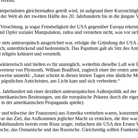
vereint.
perialisten gleichermaßen geteilt wird, ist aufgrund ihrer Kurzsichtigkei
g der Welt ab der zweiten Hälfte des 20. Jahrhunderts bis in die jüngste
se Verachtung, ja sogar Feindseligkeit der USA gegenüber Europa erken
 und Opfer sozialer Manipulation, ratlos und verstehen nicht, was vor sic
 stets antieuropäisch ausgerichtet war, erfolgte die Gründung der USA a
h, unterdrückend und hedonistisch. Das Papsttum galt als Sitz des Anti
ligiös kritisiert und verurteilt.
ektiererisch und hielten es für unmöglich, weiterhin dieselbe Luft wie
erneur von Plymouth, William Bradford, zugleich einer der ersten amer
lsweise anmerkt: „Satan scheint in diesen letzten Tagen eine ähnliche
äpstlichen Antichristen, ans Licht kam und sich verbreitete.“
. Jahrhundert mit einer dezidiert antieuropäischen Außenpolitik auf der
namerikanischen Besitzungen, um die europäische Präsenz durch die eig
 in der amerikanischen Propaganda spielte).
nd teilweise der Franzosen) aus Amerika vertrieben waren, konzentrie
ar das Ziel, das Aufkommen jeglicher Macht zu ersticken, die ihre wa
ahrhunderts bereits erste Risse zeigte, entfachten die USA den Ersten 
ische, das Osmanische und das Russische. Gleichzeitig sollten Frankr