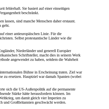
t fehlerhaft. Sie basiert auf einer einseitigen
 Vergangenheit beschränkt.
nen lassen, sind manche Menschen daher erstaunt.
h geht.
uf einer antieuropäischen Linie. Für die
christen. Selbst protestantische Länder wie die
 Engländer, Niederländer und generell Europäer
ikanischen Schriftsteller, macht dies in seinem Werk
 Methode angewendet zu haben, seitdem die Wahrheit
 internationalen Bühne in Erscheinung traten. Ziel war
ene zu ersetzen. Hauptziel war damals Spanien (wobei
rte sich die US-Außenpolitik auf die permanente
chsende Stärke hätte herausfordern können. Im
Weltkrieg, um damit gleich vier Imperien zu
eich und Großbritannien geschwächt werden.