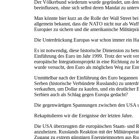
Der Völkerbund wiederum wurde gegründet, um den US
beeinflussen, ohne sich selbst deren Mandat zu unter
Man könnte hier kurz an die Rolle der Wall Street be
allgemein bekannt, dass die NATO nicht nur als Waff
Europäer zu sichern und die amerikanische Militärprä
Die Unterdrückung Europas war schon immer ein Haup
Es ist notwendig, diese historische Dimension zu bet
Einführung des Euro im Jahr 1999. Trotz der weit ve
europäische Integrationsprojekt in eine Richtung zu l
wurde versucht, den Euro als möglichen Weg zur Entd
Unmittelbar nach der Einführung des Euro begannen 
Serben (historische Verbündete Russlands) zu unterd
verkauften, um Dollar zu kaufen, und ein deutlicher 
Serbien auch als Schlag gegen Europa gedacht?
Die gegenwärtigen Spannungen zwischen den USA und
Rekapitulieren wir die Ereignisse der letzten Jahre.
Die USA überzeugten die europäischen Staats- und R
anzuheizen. Russlands Reaktion mit der Militäropera
Zugang zu extrem günstigen Energieimporten aus Rus