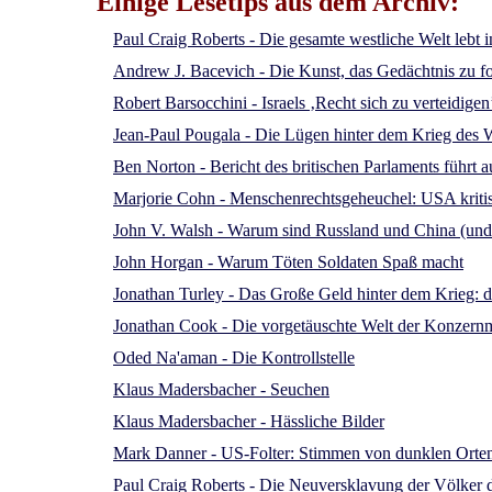
Einige Lesetips aus dem Archiv:
Paul Craig Roberts - Die gesamte westliche Welt lebt 
Andrew J. Bacevich - Die Kunst, das Gedächtnis zu 
Robert Barsocchini - Israels ‚Recht sich zu verteidige
Jean-Paul Pougala - Die Lügen hinter dem Krieg des 
Ben Norton - Bericht des britischen Parlaments führt
Marjorie Cohn - Menschenrechtsgeheuchel: USA kriti
John V. Walsh - Warum sind Russland und China (und d
John Horgan - Warum Töten Soldaten Spaß macht
Jonathan Turley - Das Große Geld hinter dem Krieg: de
Jonathan Cook - Die vorgetäuschte Welt der Konzern
Oded Na'aman - Die Kontrollstelle
Klaus Madersbacher - Seuchen
Klaus Madersbacher - Hässliche Bilder
Mark Danner - US-Folter: Stimmen von dunklen Orte
Paul Craig Roberts - Die Neuversklavung der Völker 