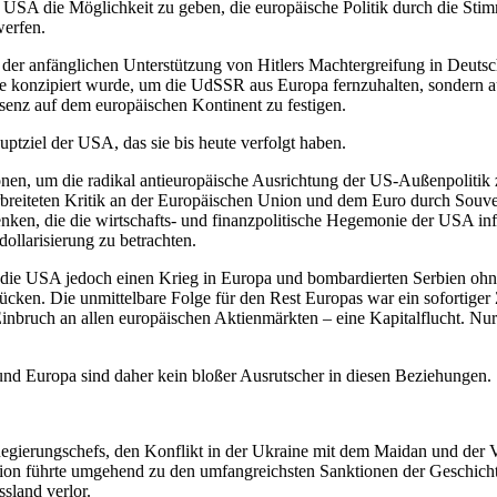
A die Möglichkeit zu geben, die europäische Politik durch die Stim
werfen.
i der anfänglichen Unterstützung von Hitlers Machtergreifung in Deutsc
e konzipiert wurde, um die UdSSR aus Europa fernzuhalten, sondern a
senz auf dem europäischen Kontinent zu festigen.
tziel der USA, das sie bis heute verfolgt haben.
onen, um die radikal antieuropäische Ausrichtung der US-Außenpolitik
rbreiteten Kritik an der Europäischen Union und dem Euro durch Souve
enken, die die wirtschafts- und finanzpolitische Hegemonie der USA inf
ollarisierung zu betrachten.
die USA jedoch einen Krieg in Europa und bombardierten Serbien ohne 
rücken. Die unmittelbare Folge für den Rest Europas war ein sofortig
Einbruch an allen europäischen Aktienmärkten – eine Kapitalflucht. Nu
 Europa sind daher kein bloßer Ausrutscher in diesen Beziehungen.
egierungschefs, den Konflikt in der Ukraine mit dem Maidan und der 
tion führte umgehend zu den umfangreichsten Sanktionen der Geschicht
sland verlor.