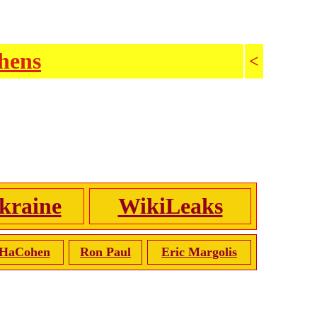
ehens
<
kraine
WikiLeaks
 HaCohen
Ron Paul
Eric Margolis