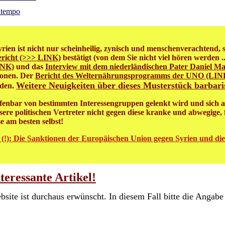
ntempo
ien ist nicht nur scheinheilig, zynisch und menschenverachtend, s
richt (>>> LINK)
bestätigt (von dem Sie nicht viel hören werden .
INK)
und das
Interview mit dem niederländischen Pater Daniel M
ionen. Der
Bericht des Welternährungsprogramms der UNO (LIN
Weitere Neuigkeiten über dieses Musterstück barbari
rden.
offenbar von bestimmten Interessengruppen gelenkt wird und sich a
re politischen Vertreter nicht gegen diese kranke und abwegige,
se am besten selbst!
 (!): Die Sanktionen der Europäischen Union gegen Syrien und di
eressante Artikel!
bsite ist durchaus erwünscht. In diesem Fall bitte die Anga