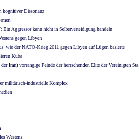
in kognitiver Dissonanz
formen
n’: Ein Aggressor kann nicht in Selbstverteidigung handeln
Westens gegen Libyen
 aus, wie der NATO-Krieg 2011 gegen Libyen auf Lügen basierte
sieren Kuba
er Iran) vorrangige Feinde der herrschenden Elite der Vereinigten St
r militärisch-industrielle Komplex
medien
n
des Westens