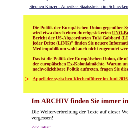
Stephen Kinzer - Amerikas Staatsstreich im Schnecke
Die Politik der Europäischen Union gegenüber Syr
wird etwa durch einen durchgesickerten
UNO-Be
Bericht der US-Abgeordneten Tulsi Gabbard (L
jeder Dritte (LINK)
" finden Sie neuere Informat
Medienpublikum wohl auch nicht zugemutet we
Das ist die Politik der Europäischen Union, die 
der europäischen Ex-Kolonialmächte. Warum unse
nachvollziehbare Politik auftreten, fragen Sie die
>
Appell der syrischen Kirchenführer im Juni 2016
Im ARCHIV finden Sie immer int
Die Weiterverbreitung der Texte auf dieser We
vergessen!
<<< Inhalt