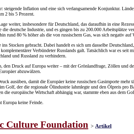
r: steigende Inflation und eine sich verlangsamende Konjunktur. Lände
m 2 bis 5 Prozent.
age weiter, insbesondere für Deutschland, das daraufhin in eine Rezessi
te die deutsche Industrie, und es gingen bis zu 200.000 Arbeitsplätze 
rhin rund 80 % höher als die von russischem Gas, was sich negativ auf W
ns Stocken gebracht. Dabei handelt es sich um dasselbe Deutschland, d
und komplementärer Verbündeter Russlands galt. Tatsächlich war es seit 
chland und Russland zu verhindern.
p, den Druck auf Europa weiter – mit der Grönlandfrage, Zöllen und de
 Europäer abzuwälzen.
uck ausüben, damit die Europäer keine russischen Gasimporte mehr tä
 Golf, der die regionale Ölindustrie lahmlegte und den Ölpreis pro Bar
en die europäische Wirtschaft abhängig war, stammte eben aus dem G
t Europa keine Feinde.
ic Culture Foundation
>
Artikel