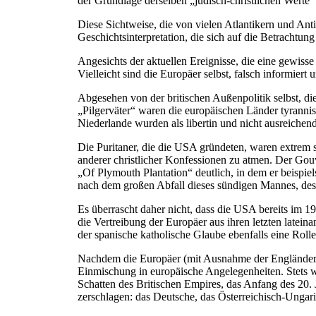
der Grundlage derselben „jüdisch-christlichen Werte“ 
Diese Sichtweise, die von vielen Atlantikern und Antiim
Geschichtsinterpretation, die sich auf die Betrachtun
Angesichts der aktuellen Ereignisse, die eine gewis
Vielleicht sind die Europäer selbst, falsch informiert
Abgesehen von der britischen Außenpolitik selbst, die
„Pilgerväter“ waren die europäischen Länder tyrannisc
Niederlande wurden als libertin und nicht ausreichend re
Die Puritaner, die die USA gründeten, waren extrem s
anderer christlicher Konfessionen zu atmen. Der Gouv
„Of Plymouth Plantation“ deutlich, in dem er beispie
nach dem großen Abfall dieses sündigen Mannes, des p
Es überrascht daher nicht, dass die USA bereits im 19
die Vertreibung der Europäer aus ihren letzten latei
der spanische katholische Glaube ebenfalls eine Rolle
Nachdem die Europäer (mit Ausnahme der Engländer u
Einmischung in europäische Angelegenheiten. Stets w
Schatten des Britischen Empires, das Anfang des 20. J
zerschlagen: das Deutsche, das Österreichisch-Ungar