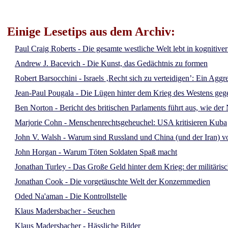
Einige Lesetips aus dem Archiv:
Paul Craig Roberts - Die gesamte westliche Welt lebt in kognitive
Andrew J. Bacevich - Die Kunst, das Gedächtnis zu formen
Robert Barsocchini - Israels ‚Recht sich zu verteidigen’: Ein Aggr
Jean-Paul Pougala - Die Lügen hinter dem Krieg des Westens ge
Ben Norton - Bericht des britischen Parlaments führt aus, wie d
Marjorie Cohn - Menschenrechtsgeheuchel: USA kritisieren Kuba
John V. Walsh - Warum sind Russland und China (und der Iran) vo
John Horgan - Warum Töten Soldaten Spaß macht
Jonathan Turley - Das Große Geld hinter dem Krieg: der militäris
Jonathan Cook - Die vorgetäuschte Welt der Konzernmedien
Oded Na'aman - Die Kontrollstelle
Klaus Madersbacher - Seuchen
Klaus Madersbacher - Hässliche Bilder