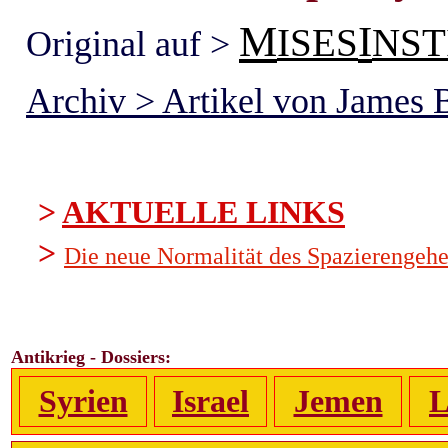
M
I
ISES
NST
Original auf >
Archiv > Artikel von James 
>
AKTUELLE LINKS
>
Die neue Normalität des Spazierengeh
Antikrieg - Dossiers:
Syrien
Israel
Jemen
L