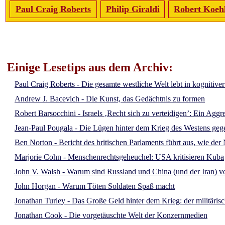
Paul Craig Roberts
Philip Giraldi
Robert Koeh
Einige Lesetips aus dem Archiv:
Paul Craig Roberts - Die gesamte westliche Welt lebt in kognitive
Andrew J. Bacevich - Die Kunst, das Gedächtnis zu formen
Robert Barsocchini - Israels ‚Recht sich zu verteidigen’: Ein Aggr
Jean-Paul Pougala - Die Lügen hinter dem Krieg des Westens ge
Ben Norton - Bericht des britischen Parlaments führt aus, wie d
Marjorie Cohn - Menschenrechtsgeheuchel: USA kritisieren Kuba
John V. Walsh - Warum sind Russland und China (und der Iran) vo
John Horgan - Warum Töten Soldaten Spaß macht
Jonathan Turley - Das Große Geld hinter dem Krieg: der militäris
Jonathan Cook - Die vorgetäuschte Welt der Konzernmedien