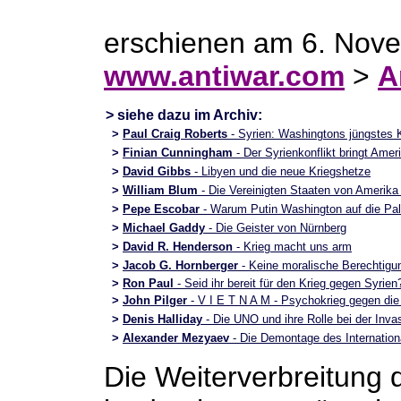
erschienen am 6. Nove
www.antiwar.com
>
A
> siehe dazu im Archiv:
>
Paul Craig Roberts
- Syrien: Washingtons jüngstes 
>
Finian Cunningham
- Der Syrienkonflikt bringt Ame
>
David Gibbs
- Libyen und die neue Kriegshetze
>
William Blum
- Die Vereinigten Staaten von Amerik
>
Pepe Escobar
- Warum Putin Washington auf die Pal
>
Michael Gaddy
- Die Geister von Nürnberg
>
David R. Henderson
- Krieg macht uns arm
>
Jacob G. Hornberger
- Keine moralische Berechtigu
>
Ron Paul
- Seid ihr bereit für den Krieg gegen Syrien
>
John Pilger
- V I E T N A M - Psychokrieg gegen di
>
Denis Halliday
- Die UNO und ihre Rolle bei der Inva
>
Alexander Mezyaev
- Die Demontage des Internationa
Die Weiterverbreitung 