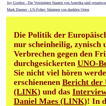
Joy Gordon - Die Vereinigten Staaten von Amerika sind verantwor
Mark Danner - US-Folter: Stimmen von dunklen Orten
Die Politik der Europäisc
nur scheinheilig, zynisch
Verbrechen gegen den Fri
durchgesickerten
UNO-Be
Sie nicht viel hören werde
erschienenen
Bericht der
(LINK)
und das
Intervie
Daniel Maes (LINK)
! In 