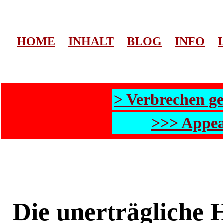
HOME
INHALT
BLOG
INFO
> Verbrechen g
>>> Appea
Die unerträgliche 