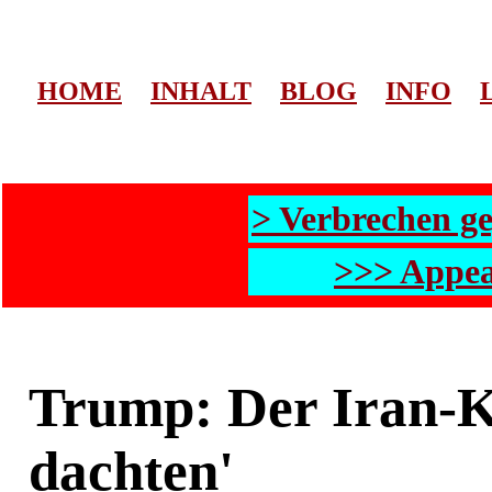
HOME
INHALT
BLOG
INFO
> Verbrechen g
>>> Appea
Trump: Der Iran-Kr
dachten'