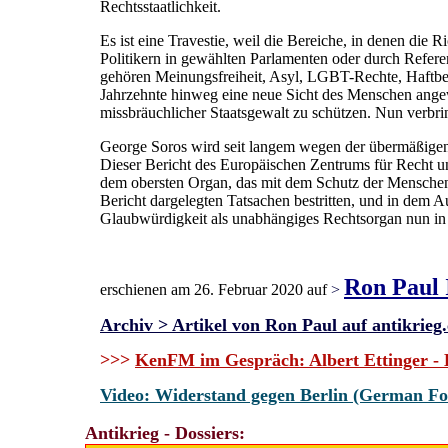
Rechtsstaatlichkeit.
Es ist eine Travestie, weil die Bereiche, in denen die 
Politikern in gewählten Parlamenten oder durch Refere
gehören Meinungsfreiheit, Asyl, LGBT-Rechte, Haftbe
Jahrzehnte hinweg eine neue Sicht des Menschen angew
missbräuchlicher Staatsgewalt zu schützen. Nun verbri
George Soros wird seit langem wegen der übermäßigen 
Dieser Bericht des Europäischen Zentrums für Recht un
dem obersten Organ, das mit dem Schutz der Menschenre
Bericht dargelegten Tatsachen bestritten, und in dem A
Glaubwürdigkeit als unabhängiges Rechtsorgan nun i
Ron Paul 
erschienen am 26. Februar 2020 auf
>
Archiv > Artikel von Ron Paul auf antikrieg
>>>
KenFM im Gespräch: Albert Ettinger -
Video: Widerstand gegen Berlin (German For
Antikrieg - Dossiers: