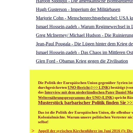
Haroon Siddiqui - Die amerikanische Bombardierung
Hugh Gusterson - Imperium der Militärbasen
Marjorie Cohn - Menschenrechtsgeheuchel: USA kr
Ismael Hossein-zadeh - Warum Regimewechsel in 
Greg McInerney/ Michael Hudson - Die Ruinierung
Jean-Paul Pougala - Die Lügen hinter dem Krieg d
Ismael Hossein-zadeh - Das Chaos im Mittleren Oste
Glen Ford - Obamas Krieg gegen die Zivilisation
Die Politik der Europäischen Union gegenüber Syrien ist 
durchgesickerten
UNO-Bericht (>>> LINK)
bestätigt (vo
das
Interview mit dem niederländischen Pater Daniel M
Welternährungsprogramms der UNO (LINK)
spricht Bä
Musterstück barbarischer Politik finden Sie 
Das ist die Politik der Europäischen Union, die offenba
Kolonialmächte. Warum unsere politischen Vertreter nich
selbst!
>
Appell der syrischen Kirchenführer im Juni 2016 (!): D