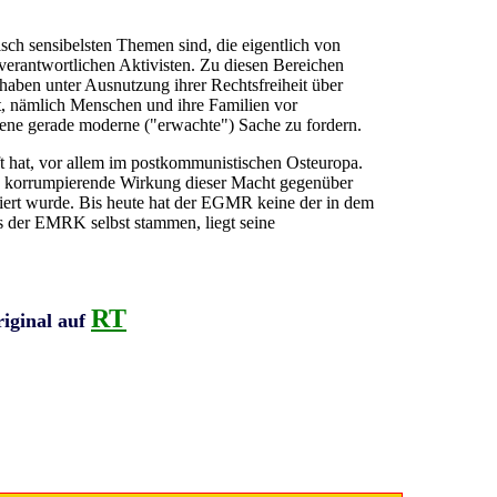
isch sensibelsten Themen sind, die eigentlich von
verantwortlichen Aktivisten. Zu diesen Bereichen
aben unter Ausnutzung ihrer Rechtsfreiheit über
t, nämlich Menschen und ihre Familien vor
jene gerade moderne ("erwachte") Sache zu fordern.
t hat, vor allem im postkommunistischen Osteuropa.
die korrumpierende Wirkung dieser Macht gegenüber
tiert wurde. Bis heute hat der EGMR keine der in dem
us der EMRK selbst stammen, liegt seine
RT
riginal auf