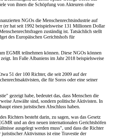
r viele von ihnen die Schöpfung von Akteuren ohne
 finanzierten NGOs die Menschenrechtsindustrie auf
(er hat seit 1992 beispielsweise 131 Millionen Dollar
enschenrechtsfragen zuständig ist. Tatsächlich stellt
dget des Europäischen Gerichtshofs für
ter am EGMR teilnehmen können. Diese NGOs können
zeigt. Im Falle Albaniens im Jahr 2018 beispielsweise
wa 51 der 100 Richter, die seit 2009 auf der
enrechtsaktivisten, die für Soros oder eine seiner
estie" gezeigt habe, bedeutet das, dass Menschen die
weise Anwälte sind, sondern politische Aktivisten. In
haupt einen juristischen Abschluss haben.
e des Richters besteht darin, zu sagen, was das Gesetz
 am EGMR und an den neuen internationalen Gerichtshöfen
ältnisse ausgelegt werden muss", und dass die Richter
juristischer Aktivismus ist eine Travestie der