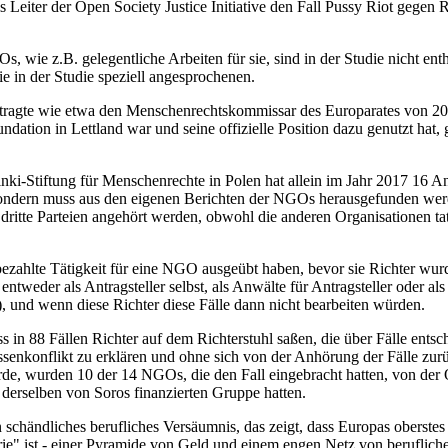
s Leiter der Open Society Justice Initiative den Fall Pussy Riot gegen 
wie z.B. gelegentliche Arbeiten für sie, sind in der Studie nicht ent
ie in der Studie speziell angesprochenen.
ragte wie etwa den Menschenrechtskommissar des Europarates von 2012
oundation in Lettland war und seine offizielle Position dazu genutzt ha
Stiftung für Menschenrechte in Polen hat allein im Jahr 2017 16 Anträg
 sondern muss aus den eigenen Berichten der NGOs herausgefunden wer
itte Parteien angehört werden, obwohl die anderen Organisationen tats
bezahlte Tätigkeit für eine NGO ausgeübt haben, bevor sie Richter wurd
ntweder als Antragsteller selbst, als Anwälte für Antragsteller oder als
), und wenn diese Richter diese Fälle dann nicht bearbeiten würden.
ss in 88 Fällen Richter auf dem Richterstuhl saßen, die über Fälle entsc
essenkonflikt zu erklären und ohne sich von der Anhörung der Fälle zu
rde, wurden 10 der 14 NGOs, die den Fall eingebracht hatten, von der
u derselben von Soros finanzierten Gruppe hatten.
in schändliches berufliches Versäumnis, das zeigt, dass Europas oberst
rie" ist - einer Pyramide von Geld und einem engen Netz von beruflic