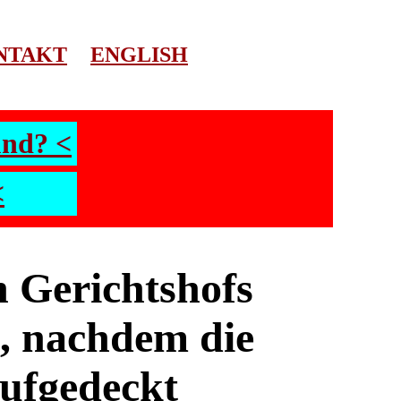
NTAKT
ENGLISH
und? <
<
 Gerichtshofs
, nachdem die
ufgedeckt