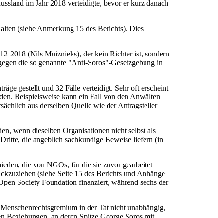
Russland im Jahr 2018 verteidigte, bevor er kurz danach
halten (siehe Anmerkung 15 des Berichts). Dies
-2018 (Nils Muiznieks), der kein Richter ist, sondern
t, gegen die so genannte "Anti-Soros"-Gesetzgebung in
e gestellt und 32 Fälle verteidigt. Sehr oft erscheint
den. Beispielsweise kann ein Fall von den Anwälten
ächlich aus derselben Quelle wie der Antragsteller
en, wenn dieselben Organisationen nicht selbst als
 Dritte, die angeblich sachkundige Beweise liefern (in
hieden, die von NGOs, für die sie zuvor gearbeitet
rückzuziehen (siehe Seite 15 des Berichts und Anhänge
 Open Society Foundation finanziert, während sechs der
es Menschenrechtsgremium in der Tat nicht unabhängig,
hen Beziehungen, an deren Spitze George Soros mit