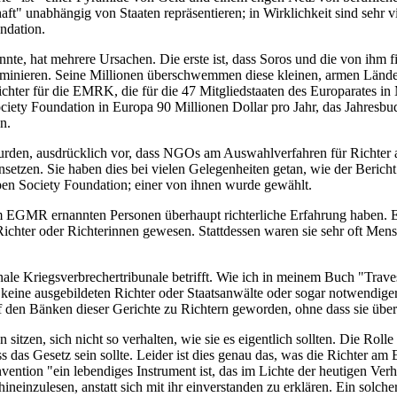
chaft" unabhängig von Staaten repräsentieren; in Wirklichkeit sind seh
ndation.
nnte, hat mehrere Ursachen. Die erste ist, dass Soros und die von ihm
minieren. Seine Millionen überschwemmen diese kleinen, armen Länder 
chter für die EMRK, die für die 47 Mitgliedstaaten des Europarates in M
ciety Foundation in Europa 90 Millionen Dollar pro Jahr, das Jahresbu
n.
 wurden, ausdrücklich vor, dass NGOs am Auswahlverfahren für Rich
etzen. Sie haben dies bei vielen Gelegenheiten getan, wie der Bericht 
en Society Foundation; einer von ihnen wurde gewählt.
 am EGMR ernannten Personen überhaupt richterliche Erfahrung haben. Et
hter oder Richterinnen gewesen. Stattdessen waren sie sehr oft Mensch
onale Kriegsverbrechertribunale betrifft. Wie ich in meinem Buch "Trav
 keine ausgebildeten Richter oder Staatsanwälte oder sogar notwendiger
 den Bänken dieser Gerichte zu Richtern geworden, ohne dass sie über
n sitzen, sich nicht so verhalten, wie sie es eigentlich sollten. Die Roll
dass das Gesetz sein sollte. Leider ist dies genau das, was die Richter
ntion "ein lebendiges Instrument ist, das im Lichte der heutigen Verh
einzulesen, anstatt sich mit ihr einverstanden zu erklären. Ein solcher 