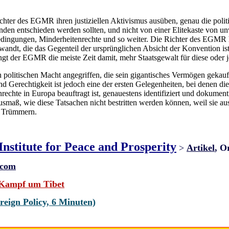
Richter des EGMR ihren justiziellen Aktivismus ausüben, genau die polit
nden entschieden werden sollten, und nicht von einer Elitekaste von un
dingungen, Minderheitenrechte und so weiter. Die Richter des EGMR h
andt, die das Gegenteil der ursprünglichen Absicht der Konvention is
ngt der EGMR die meiste Zeit damit, mehr Staatsgewalt für diese oder 
politischen Macht angegriffen, die sein gigantisches Vermögen gekauf
d Gerechtigkeit ist jedoch eine der ersten Gelegenheiten, bei denen 
chte in Europa beauftragt ist, genauestens identifiziert und dokumen
usmaß, wie diese Tatsachen nicht bestritten werden können, weil sie a
n Trümmern.
Institute for Peace and Prosperity
>
Artikel
, O
.com
 Kampf um Tibet
eign Policy, 6 Minuten)