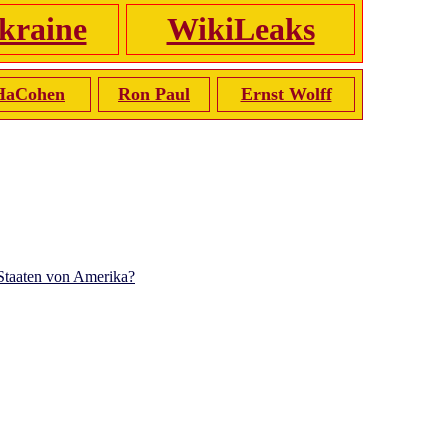
kraine
WikiLeaks
HaCohen
Ron Paul
Ernst Wolff
 Staaten von Amerika?