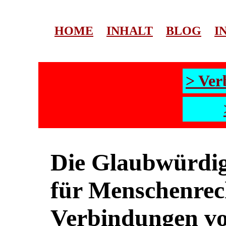
HOME
INHALT
BLOG
I
> Ver
Die Glaubwürdig
für Menschenrec
Verbindungen vo