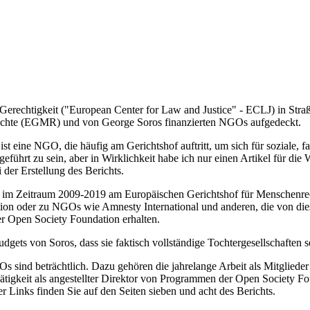
Gerechtigkeit ("European Center for Law and Justice" - ECLJ) in Straß
echte (EGMR) und von George Soros finanzierten NGOs aufgedeckt.
 eine NGO, die häufig am Gerichtshof auftritt, um sich für soziale, fam
fgeführt zu sein, aber in Wirklichkeit habe ich nur einen Artikel für 
 der Erstellung des Berichts.
e im Zeitraum 2009-2019 am Europäischen Gerichtshof für Menschenrechte
on oder zu NGOs wie Amnesty International und anderen, die von die
er Open Society Foundation erhalten.
gets von Soros, dass sie faktisch vollständige Tochtergesellschaften se
sind beträchtlich. Dazu gehören die jahrelange Arbeit als Mitglieder
e Tätigkeit als angestellter Direktor von Programmen der Open Society
ser Links finden Sie auf den Seiten sieben und acht des Berichts.