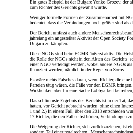
Ein gutes Beispiel ist der Bulgare Yonko Grozev, der al
zum Richter des Gerichts gewählt wurde.
Weniger formelle Formen der Zusammenarbeit mit NGOs, 
bedeutet, dass die Verbindungen noch größer sind als d
Der Bericht umfasst auch andere Menschenrechtsbeauft
jahrelang ein angestellter Aktivist der Open Society F
Ungarn zu kämpfen.
Diese NGOs sind beim EGMR äußerst aktiv. Die Helsinki-
die Rolle der NGOs nicht in den Akten des Gerichts,
einer NGO verteidigt werden, wobei andere NGOs als dr
finanziert werden, nämlich in der Regel von Soros.
Es wäre nichts Falsches daran, wenn Richter, die eine 
Parteien tätig wären, die Fälle vor den EGMR bringen, e
Wirklichkeit aber für eine Sache Lobbyarbeit betreiben
Das schlimmste Ergebnis des Berichts ist in der Tat, da
hatten, vor Gericht gebracht wurden, ohne einen Inter
1 und 2.) In einem Fall, über den 2018 entschieden wu
17 Richter, die den Fall selbst hörten, Verbindungen z
Die Weigerung der Richter, sich zurückzuziehen, ist e
sondern Teil einer regelrechten "Menschenrechtsindust