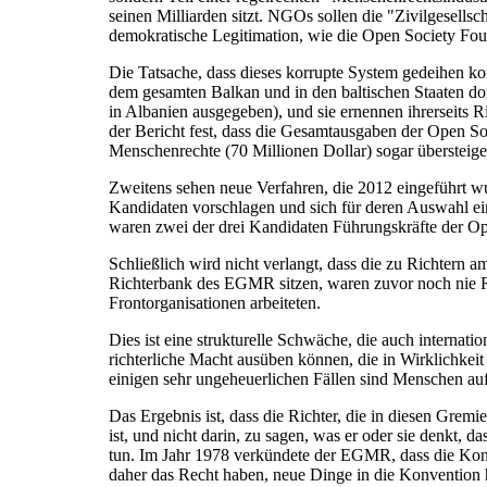
seinen Milliarden sitzt. NGOs sollen die "Zivilgesells
demokratische Legitimation, wie die Open Society Fou
Die Tatsache, dass dieses korrupte System gedeihen ko
dem gesamten Balkan und in den baltischen Staaten do
in Albanien ausgegeben), und sie ernennen ihrerseits Ri
der Bericht fest, dass die Gesamtausgaben der Open So
Menschenrechte (70 Millionen Dollar) sogar übersteige
Zweitens sehen neue Verfahren, die 2012 eingeführt
Kandidaten vorschlagen und sich für deren Auswahl eins
waren zwei der drei Kandidaten Führungskräfte der Op
Schließlich wird nicht verlangt, dass die zu Richtern
Richterbank des EGMR sitzen, waren zuvor noch nie Ric
Frontorganisationen arbeiteten.
Dies ist eine strukturelle Schwäche, die auch internati
richterliche Macht ausüben können, die in Wirklichkeit
einigen sehr ungeheuerlichen Fällen sind Menschen auf
Das Ergebnis ist, dass die Richter, die in diesen Gremie
ist, und nicht darin, zu sagen, was er oder sie denkt, 
tun. Im Jahr 1978 verkündete der EGMR, dass die Konve
daher das Recht haben, neue Dinge in die Konvention hin