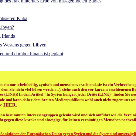
 des Irak hinterließ Erbe von missgebildeten Babies
itisieren Kuba
Libyen?
 Irlands
es Westens gegen Libyen
n und darüber hinaus ist geplant
nicht nur scheinheilig, zynisch und menschenverachtend, sie ist ein Verbrechen
n dem Sie nicht viel hören werden ...), siehe auch den vor kurzem erschienenen
Be
aes (LINK)
! In dem Artikel "
In Syrien hungert jeder Dritte (LINK)
" finden Sie n
nde und kann daher dem breiten Medienpublikum wohl auch nicht zugemutet we
>>> HIER
.
r von bestimmten Interessengruppen gelenkt wird und sich aufführt wie die Verei
t gegen diese kranke und abwegige, für keinen vernünftigen Menschen nachvollzi
ie Sanktionen der Europäischen Union gegen Syrien und die Syrer sind unverzüg