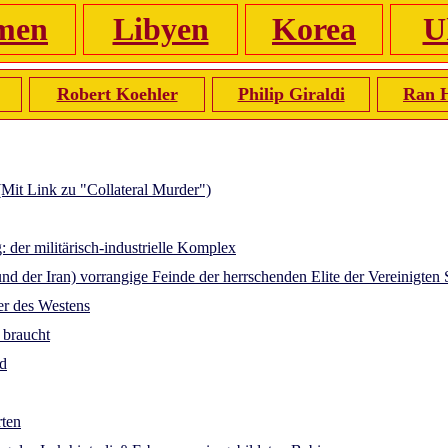
men
Libyen
Korea
U
Robert Koehler
Philip Giraldi
Ran 
it Link zu "Collateral Murder")
 der militärisch-industrielle Komplex
d der Iran) vorrangige Feinde der herrschenden Elite der Vereinigten
er des Westens
 braucht
ad
rten