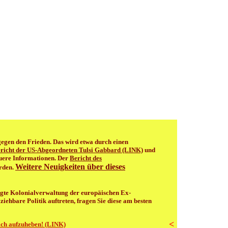
 gegen den Frieden. Das wird etwa durch einen
richt der US-Abgeordneten Tulsi Gabbard (LINK)
und
euere Informationen. Der
Bericht des
Weitere Neuigkeiten über dieses
rden.
nigte Kolonialverwaltung der europäischen Ex-
ehbare Politik auftreten, fragen Sie diese am besten
<
lich aufzuheben! (LINK)