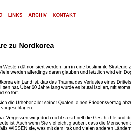
O
LINKS
ARCHIV
KONTAKT
re zu Nordkorea
im Westen dämonisiert werden, um in eine bestimmte Strategie 
 Viele werden allerdings daran glauben und letztlich wird ein 
korea ein Land ist, das das Trauma des Verlustes eines Drittel
litten hat. Über 60 Jahre lang wurde es brutal isoliert, mit ato
d so fort.
ich die Urheber aller seiner Qualen, einen Friedensvertrag abz
vorgeschlagen.
ana. Vergessen wir jedoch nicht so schnell die Geschichte und d
eute ist. Auch wenn Sie vielleicht glauben, dass die Menschen 
nfalls WISSEN sie, was mit dem Irak und vielen anderen Länder