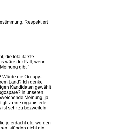
bestimmung. Respektiert
 die totalitärste
Das wäre der Fall, wenn
Meinung gibt.“
g? Würde die Occupy-
erem Land? Ich denke
gigen Kandidaten gewählt
logospäre? In unseren
bweichende Meinung, ja!
glitz eine organisierte
st sehr zu bezweifeln,
ie je erdacht etc. worden
ren, stünden nicht die