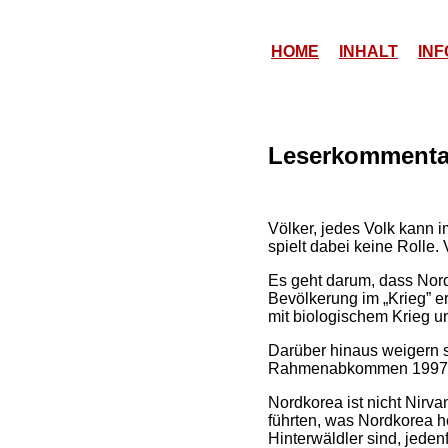
HOME
INHALT
INF
Leserkommenta
Völker, jedes Volk kann 
spielt dabei keine Rolle.
Es geht darum, dass Nord
Bevölkerung im „Krieg” er
mit biologischem Krieg un
Darüber hinaus weigern s
Rahmenabkommen 1997 
Nordkorea ist nicht Nirv
führten, was Nordkorea h
Hinterwäldler sind, jede