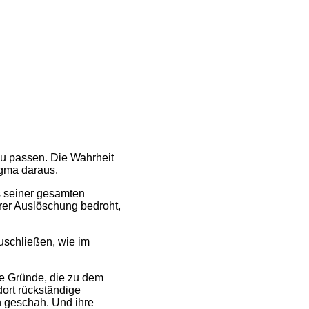
zu passen. Die Wahrheit
Dogma daraus.
s seiner gesamten
marer Auslöschung bedroht,
uschließen, wie im
ie Gründe, die zu dem
dort rückständige
n geschah. Und ihre