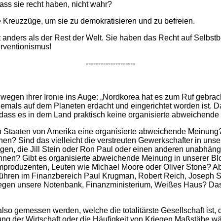
ass sie recht haben, nicht wahr?
e Kreuzzüge, um sie zu demokratisieren und zu befreien.
ht anders als der Rest der Welt. Sie haben das Recht auf Selbst
erventionismus!
--------------------
egen ihrer Ironie ins Auge: „Nordkorea hat es zum Ruf gebracht,
 jemals auf dem Planeten erdacht und eingerichtet worden ist. 
 dass es in dem Land praktisch keine organisierte abweichende 
en Staaten von Amerika eine organisierte abweichende Meinun
n? Sind das vielleicht die verstreuten Gewerkschafter in uns
igen, die Jill Stein oder Ron Paul oder einen anderen unabhän
hnen? Gibt es organisierte abweichende Meinung in unserer B
mproduzenten, Leuten wie Michael Moore oder Oliver Stone? A
Führen im Finanzbereich Paul Krugman, Robert Reich, Joseph Sti
en unsere Notenbank, Finanzministerium, Weißes Haus? Das i
o gemessen werden, welche die totalitärste Gesellschaft ist, d
rung der Wirtschaft oder die Häufigkeit von Kriegen Maßstäbe wä