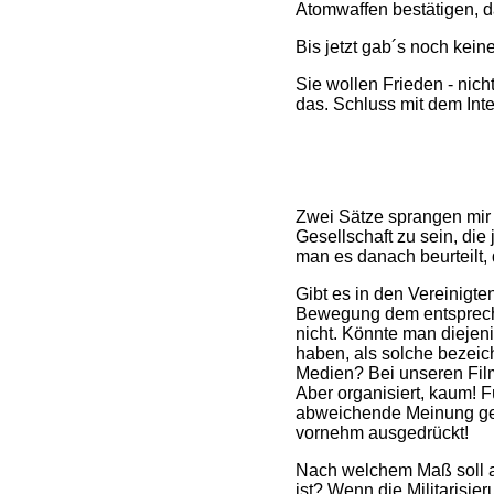
Atomwaffen bestätigen, d
Bis jetzt gab´s noch kein
Sie wollen Frieden - nic
das. Schluss mit dem Int
Zwei Sätze sprangen mir w
Gesellschaft zu sein, die
man es danach beurteilt,
Gibt es in den Vereinigt
Bewegung dem entspreche
nicht. Könnte man diejen
haben, als solche bezeic
Medien? Bei unseren Fil
Aber organisiert, kaum! 
abweichende Meinung geg
vornehm ausgedrückt!
Nach welchem Maß soll als
ist? Wenn die Militarisie