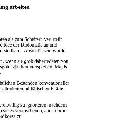
ung arbeiten
ea als zum Scheitern verurteilt
ie Idee der Diplomatie an und
vorstellbaren Ausmaß“ sein würde.
en, wenn sie groß daherredeten von
potenzial herunterspielten. Mattis
.
chtlichen Beständen konventioneller
tationierten militärischen Kräfte
ereitwillig zu ignorieren, nachdem
 sie es verabscheuen, auch nur in
ordkorea zu.