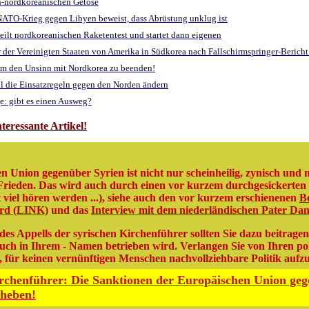
ch-nordkoreanischen Getöse
 NATO-Krieg gegen Libyen beweist, dass Abrüstung unklug ist
rteilt nordkoreanischen Raketentest und startet dann eigenen
er der Vereinigten Staaten von Amerika in Südkorea nach Fallschirmspringer-Berich
 um den Unsinn mit Nordkorea zu beenden!
ill die Einsatzregeln gegen den Norden ändern
e: gibt es einen Ausweg?
eressante Artikel!
n Union gegenüber Syrien ist nicht nur scheinheilig, zynisch und 
Frieden. Das wird auch durch einen vor kurzem durchgesickerten
t viel hören werden ...), siehe auch den vor kurzem erschienenen
B
ard (LINK)
und das
Interview mit dem niederländischen Pater Dan
des Appells der syrischen Kirchenführer sollten Sie dazu beitrag
auch in Ihrem - Namen betrieben wird. Verlangen Sie von Ihren pol
 für keinen vernünftigen Menschen nachvollziehbare Politik aufzu
irchenführer: Die Sanktionen der Europäischen Union geg
uheben!