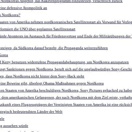
t Nordkoreas Angebot, das Raketenprogramm einzustellen, verächtlich zurück
ine defensive Atompolitik an
n Nordkorea?
 Staaten von Amerika nehmen nordkoreanischen Satellitenstart als Vorwand für Ver
nformiert die UNO über geplanten Satellitenstart
würde Atomtests im Austausch für Friedensvertrag und Ende der Militärübungen der
 steigen, da Südkorea darauf besteht, die Propaganda weiterzuführen
Korea
 Kerry benutzen widerrufene Propagandabehauptung, um Nordkorea anzupatzen
ängt Sanktionen gegen Nordkorea, beruft sich auf die unglaubwürdige Sony-Geschi
gen, dass Nordkorea nicht hinter dem Sony-Hack steht
 keine Beweise gibt, überlegt Obama Maßnahmen gegen Nordkorea
igten Staaten von Amerika beschuldigen Nordkorea, Sony Pictures gehacked zu habe
it dem amerikanischen Gefangenen, der nach Nordkorea mit dem Ziel reiste, verhaft
Ankunft eines Flugzeugträgers der Vereinigten Staaten von Amerika ist eine rücksic
trategisch bedeutendsten Länder der Welt
ele
ieg aussehen würde