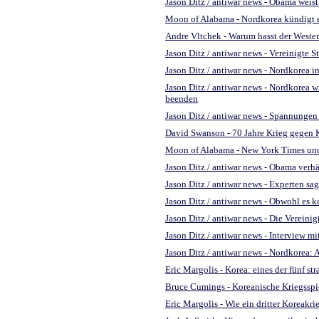
Jason Ditz / antiwar news - Obama weis
Moon of Alabama - Nordkorea kündigt e
Andre Vltchek - Warum hasst der Weste
Jason Ditz / antiwar news - Vereinigte
Jason Ditz / antiwar news - Nordkorea i
Jason Ditz / antiwar news - Nordkorea 
beenden
Jason Ditz / antiwar news - Spannungen
David Swanson - 70 Jahre Krieg gegen 
Moon of Alabama - New York Times und
Jason Ditz / antiwar news - Obama verh
Jason Ditz / antiwar news - Experten sa
Jason Ditz / antiwar news - Obwohl es
Jason Ditz / antiwar news - Die Verein
Jason Ditz / antiwar news - Interview m
Jason Ditz / antiwar news - Nordkorea: 
Eric Margolis - Korea: eines der fünf s
Bruce Cumings - Koreanische Kriegsspi
Eric Margolis - Wie ein dritter Koreakr