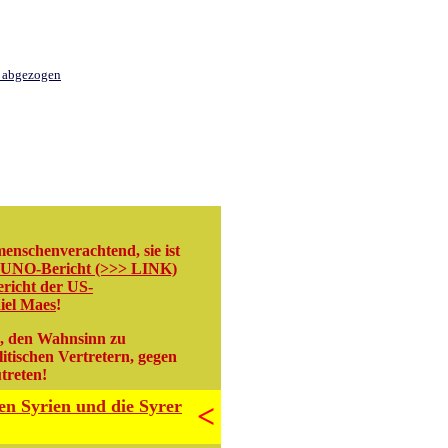
t abgezogen
menschenverachtend, sie ist
UNO-Bericht (>>> LINK)
ericht der US-
iel Maes
!
en, den Wahnsinn zu
itischen Vertretern, gegen
treten!
en Syrien und die Syrer
<