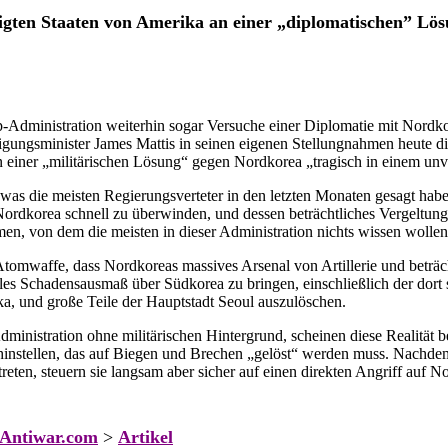
inigten Staaten von Amerika an einer „diplomatischen” Lös
-Administration weiterhin sogar Versuche einer Diplomatie mit Nordkor
idigungsminister James Mattis in seinen eigenen Stellungnahmen heute d
 einer „militärischen Lösung“ gegen Nordkorea „tragisch in einem un
was die meisten Regierungsverteter in den letzten Monaten gesagt hab
 Nordkorea schnell zu überwinden, und dessen beträchtliches Vergeltungs
en, von dem die meisten in dieser Administration nichts wissen wollen
 Atomwaffe, dass Nordkoreas massives Arsenal von Artillerie und beträ
les Schadensausmaß über Südkorea zu bringen, einschließlich der dort s
ka, und große Teile der Hauptstadt Seoul auszulöschen.
dministration ohne militärischen Hintergrund, scheinen diese Realität b
 hinstellen, das auf Biegen und Brechen „gelöst“ werden muss. Nachdem
eten, steuern sie langsam aber sicher auf einen direkten Angriff auf N
Antiwar.com
>
Artikel