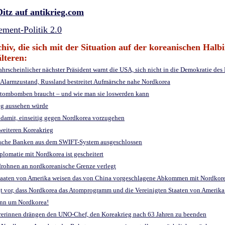
Ditz auf antikrieg.com
ment-Politik 2.0
hiv, die sich mit der Situation auf der koreanischen Halbi
lteren:
ahrscheinlicher nächster Präsident warnt die USA, sich nicht in die Demokratie de
m Alarmzustand, Russland bestreitet Aufmärsche nahe Nordkorea
tombomben braucht – und wie man sie loswerden kann
ieg aussehen würde
t damit, einseitig gegen Nordkorea vorzugehen
weiteren Koreakrieg
nische Banken aus dem SWIFT-System ausgeschlossen
iplomatie mit Nordkorea ist gescheitert
drohnen an nordkoreanische Grenze verlegt
e Staaten von Amerika weisen das von China vorgeschlagene Abkommen mit Nordkor
ägt vor, dass Nordkorea das Atomprogramm und die Vereinigten Staaten von Amerika 
inn um Nordkorea!
ührerinnen drängen den UNO-Chef, den Koreakrieg nach 63 Jahren zu beenden