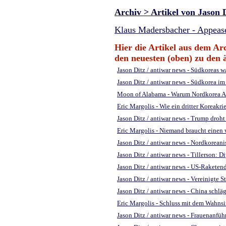
Archiv > Artikel von Jason 
Klaus Madersbacher - Appease
Hier die Artikel aus dem Arc
den neuesten (oben) zu den ä
Jason Ditz / antiwar news - Südkoreas w
Jason Ditz / antiwar news - Südkorea i
Moon of Alabama - Warum Nordkorea A
Eric Margolis - Wie ein dritter Koreakr
Jason Ditz / antiwar news - Trump droh
Eric Margolis - Niemand braucht einen 
Jason Ditz / antiwar news - Nordkorea
Jason Ditz / antiwar news - Tillerson: D
Jason Ditz / antiwar news - US-Raketen
Jason Ditz / antiwar news - Vereinigt
Jason Ditz / antiwar news - China schl
Eric Margolis - Schluss mit dem Wahns
Jason Ditz / antiwar news - Frauenanf