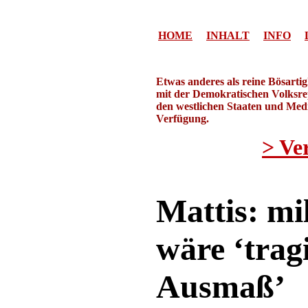
HOME
INHALT
INFO
Etwas anderes als reine Bösarti
mit der Demokratischen Volksrep
den westlichen Staaten und Medie
Verfügung.
> Ve
Mattis: mi
wäre ‘trag
Ausmaß’