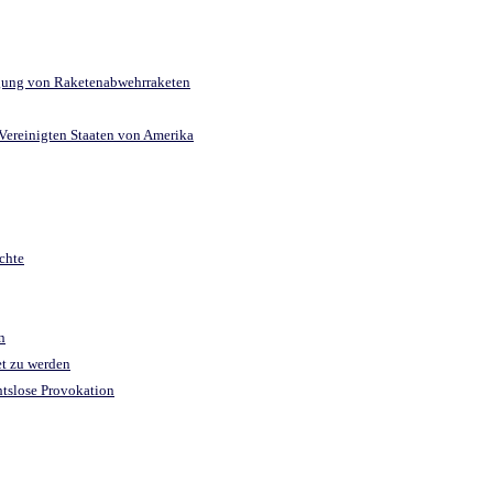
legung von Raketenabwehrraketen
 Vereinigten Staaten von Amerika
chte
n
et zu werden
htslose Provokation