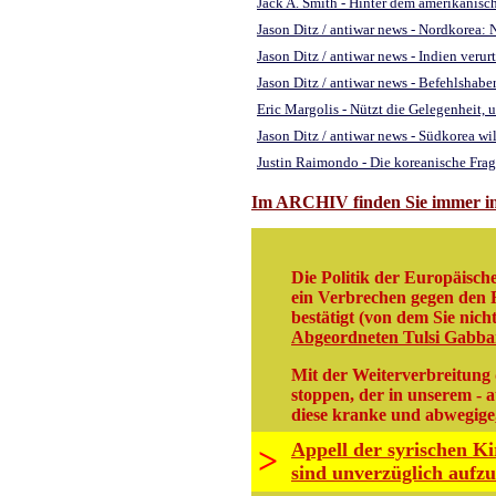
Jack A. Smith - Hinter dem amerikanis
Jason Ditz / antiwar news - Nordkorea:
Jason Ditz / antiwar news - Indien veru
Jason Ditz / antiwar news - Befehlshab
Eric Margolis - Nützt die Gelegenheit,
Jason Ditz / antiwar news - Südkorea w
Justin Raimondo - Die koreanische Frag
Im ARCHIV finden Sie immer int
Die Politik der Europäische
ein Verbrechen gegen den 
bestätigt (von dem Sie nich
Abgeordneten Tulsi Gabb
Mit der Weiterverbreitung 
stoppen, der in unserem - 
diese kranke und abwegige,
Appell der syrischen K
>
sind unverzüglich aufz